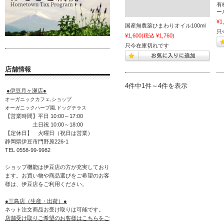
有
ー
¥1
国産無農薬ひまわりオイル100ml
只
¥1,600
(税込 ¥1,760)
只今在庫切れです
店舗情報
4件中1件～4件を表示
●伊豆月ヶ瀬店●
オーガニックカフェ,ショップ
オーガニックハーブ園,ドッグテラス
【営業時間】平日 10:00～17:00
土日祝 10:00～18:00
【定休日】 火曜日（祝日は営業）
静岡県伊豆市門野原226-1
TEL 0558-99-9982
ショップ機能は伊豆店の方が充実しており
ます。お買い物や商品選びをご希望のお客
様は、伊豆店をご利用ください。
●三島店（生産・出荷）●
ネット注文商品お受け取りは可能です。
店舗受け取りご希望のお客様はこちらをご