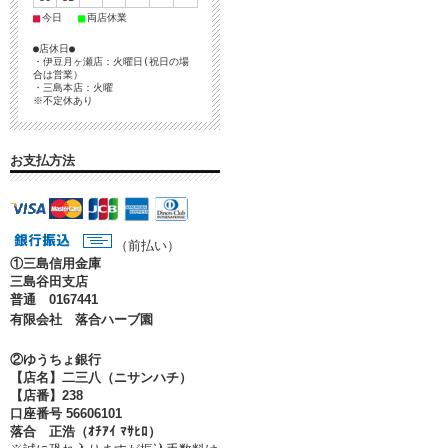
■
■
今日
両店休業
●店休日●
・伊豆月ヶ瀬店：火曜日(祝日の場
合は営業）
・三島本店：火曜
※不定休あり
お支払方法
（前払い）
①
三島信用金庫
三島谷田支店
普通 0167441
有限会社 落合ハーブ園
②ゆうちょ銀行
【店名】二三八（ニサンハチ）
【店番】238
口座番号 56606101
落合 正浩（ｵﾁｱｲ ﾏｻﾋﾛ）