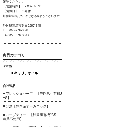
確認ください。
【営業時間】 9:00～16:30
【定休日】 不定休
畑作業等のため不在となる場合がございます。
静岡県三島市谷田2297-348
TEL 055-976-6061
FAX 055-976-6063
商品カテゴリ
その他
■ キャリアオイル
自社製品
■ フレッシュハーブ 【静岡県産有機J
AS】
■ 野菜【静岡産オーガニック】
■ ハーブティー 【静岡産有機JAS・
農薬不使用】