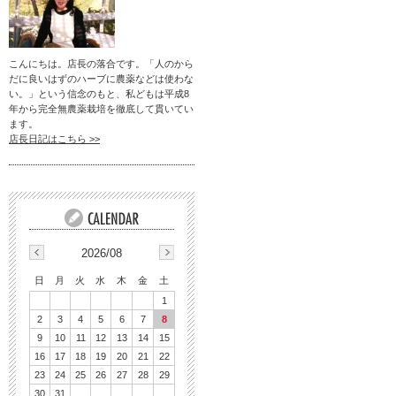
こんにちは。店長の落合です。「人のから
だに良いはずのハーブに農薬などは使わな
い。」という信念のもと、私どもは平成8
年から完全無農薬栽培を徹底して貫いてい
ます。
店長日記はこちら >>
2026/08
日
月
火
水
木
金
土
1
2
3
4
5
6
7
8
9
10
11
12
13
14
15
16
17
18
19
20
21
22
23
24
25
26
27
28
29
30
31