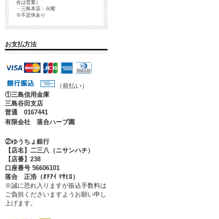
合は営業）
・三島本店：火曜
※不定休あり
お支払方法
（前払い）
①
三島信用金庫
三島谷田支店
普通 0167441
有限会社 落合ハーブ園
②ゆうちょ銀行
【店名】二三八（ニサンハチ）
【店番】238
口座番号 56606101
落合 正浩（ｵﾁｱｲ ﾏｻﾋﾛ）
※誠に恐れ入りますが振込手数料は
ご負担くださいますようお願い申し
上げます。