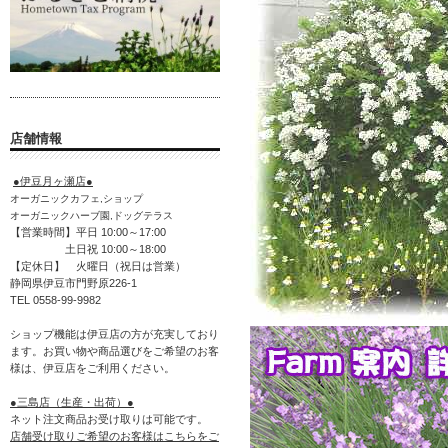
店舗情報
●伊豆月ヶ瀬店●
オーガニックカフェ,ショップ
オーガニックハーブ園,ドッグテラス
【営業時間】平日 10:00～17:00
土日祝 10:00～18:00
【定休日】 火曜日（祝日は営業）
静岡県伊豆市門野原226-1
TEL 0558-99-9982
ショップ機能は伊豆店の方が充実しており
ます。お買い物や商品選びをご希望のお客
様は、伊豆店をご利用ください。
●三島店（生産・出荷）●
ネット注文商品お受け取りは可能です。
店舗受け取りご希望のお客様はこちらをご