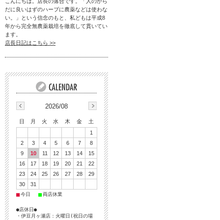
こんにちは。店長の落合です。「人のから
だに良いはずのハーブに農薬などは使わな
い。」という信念のもと、私どもは平成8
年から完全無農薬栽培を徹底して貫いてい
ます。
店長日記はこちら >>
2026/08
日
月
火
水
木
金
土
1
2
3
4
5
6
7
8
9
10
11
12
13
14
15
16
17
18
19
20
21
22
23
24
25
26
27
28
29
30
31
■
■
今日
両店休業
●店休日●
・伊豆月ヶ瀬店：火曜日(祝日の場