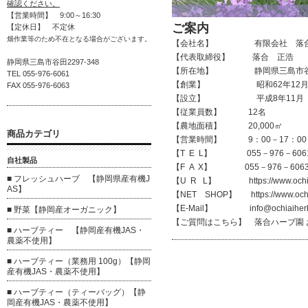
確認ください。
【営業時間】 9:00～16:30
ご案内
【定休日】 不定休
畑作業等のため不在となる場合がございます。
【会社名】 有限会社 落合
【代表取締役】 落合 正浩
静岡県三島市谷田2297-348
【所在地】 静岡県三島市谷田2
TEL 055-976-6061
【創業】 昭和62年12
FAX 055-976-6063
【設立】 平成8年11月
【従業員数】 12名
【農地面積】 20,000㎡
商品カテゴリ
【営業時間】 9：00－17：0
【T E L】 055－976－606
自社製品
【F A X】 055－976－606
■ フレッシュハーブ 【静岡県産有機J
【U R L】
https://www.oc
AS】
【NET SHOP】
https://www.oc
【E-Mail】
info@ochiaihe
■ 野菜【静岡産オーガニック】
【ご質問はこちら】
落合ハーブ園
■ ハーブティー 【静岡産有機JAS・
農薬不使用】
■ ハーブティー（業務用 100g）【静岡
産有機JAS・農薬不使用】
■ ハーブティー（ティーバッグ）【静
岡産有機JAS・農薬不使用】