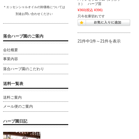
ト） ハーブ苗
＊エッセンシャルオイルの卸
価格については
¥360
(税込 ¥396)
別途
お問い合わ
せください
只今在庫切れです
落合ハーブ園のご案内
21件中1件～21件を表示
会社概要
事業内容
落合ハーブ園のこだわり
送料一覧表
送料ご案内
メール便のご案内
ハーブ園日記