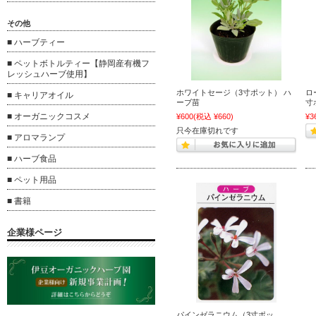
その他
■ ハーブティー
■ ペットボトルティー【静岡産有機フ
レッシュハーブ使用】
ホワイトセージ（3寸ポット） ハ
ロ
■ キャリアオイル
ーブ苗
寸
■ オーガニックコスメ
¥600
(税込 ¥660)
¥3
只今在庫切れです
■ アロマランプ
■ ハーブ食品
■ ペット用品
■ 書籍
企業様ページ
パインゼラニウム（3寸ポッ