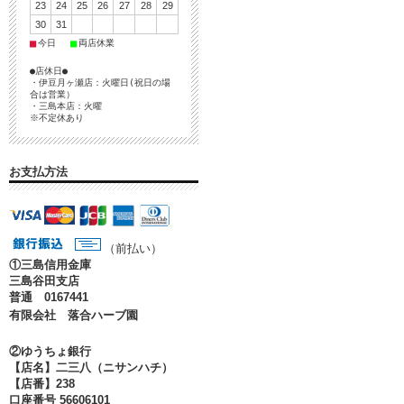
23
24
25
26
27
28
29
30
31
■
■
今日
両店休業
●店休日●
・伊豆月ヶ瀬店：火曜日(祝日の場
合は営業）
・三島本店：火曜
※不定休あり
お支払方法
（前払い）
①
三島信用金庫
三島谷田支店
普通 0167441
有限会社 落合ハーブ園
②ゆうちょ銀行
【店名】二三八（ニサンハチ）
【店番】238
口座番号 56606101