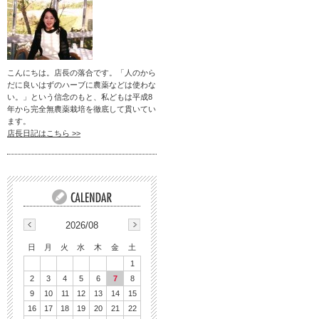
こんにちは。店長の落合です。「人のから
だに良いはずのハーブに農薬などは使わな
い。」という信念のもと、私どもは平成8
年から完全無農薬栽培を徹底して貫いてい
ます。
店長日記はこちら >>
2026/08
日
月
火
水
木
金
土
1
2
3
4
5
6
7
8
9
10
11
12
13
14
15
16
17
18
19
20
21
22