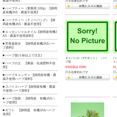
農薬不使用】
只今在庫切れです
只
■ ハーブティー（業務用 100g）【静岡
産有機JAS・農薬不使用】
■ ハーブティー（ティーバッグ）【静
岡産有機JAS・農薬不使用】
■ エッセンシャルオイル【静岡産有機J
AS・農薬不使用原料】
■ 芳香蒸留水 【静岡産有機JASハー
ブ原料】
■ ハーブ苗(５鉢以上で注文)
タイバジル（3寸ポット） ハー
パ
ブ苗
ト
■ ハーブの土 【農薬・化成肥料不使
¥360
(税込 ¥396)
¥1
用】
只今在庫切れです
只
■ ハーブキャンディ 【静岡産有機・農
薬不使用ハーブ原料】
■ スパイスハーブ【静岡産有機・農薬
不使用ハーブ原料】
■ ハーブ雑貨 【静岡産 有機JASハ
ーブ使用】
■ ギフト 【静岡産 有機JASハーブ
使用】