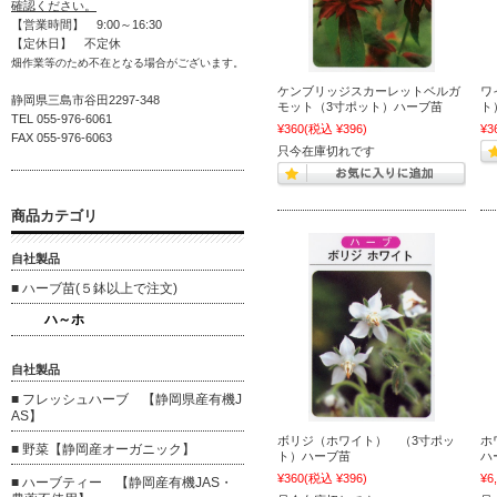
確認ください。
【営業時間】 9:00～16:30
【定休日】 不定休
畑作業等のため不在となる場合がございます。
ケンブリッジスカーレットベルガ
ワ
静岡県三島市谷田2297-348
モット（3寸ポット）ハーブ苗
ト
TEL 055-976-6061
¥360
(税込 ¥396)
¥3
FAX 055-976-6063
只今在庫切れです
商品カテゴリ
自社製品
■ ハーブ苗(５鉢以上で注文)
ハ～ホ
自社製品
■ フレッシュハーブ 【静岡県産有機J
AS】
ボリジ（ホワイト） （3寸ポッ
ホ
■ 野菜【静岡産オーガニック】
ト）ハーブ苗
ハ
¥360
(税込 ¥396)
¥6
■ ハーブティー 【静岡産有機JAS・