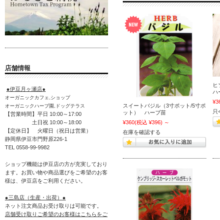
店舗情報
ヒ
●伊豆月ヶ瀬店●
ハ
オーガニックカフェ,ショップ
¥3
スイートバジル（3寸ポット/5寸ポ
オーガニックハーブ園,ドッグテラス
只
ット） ハーブ苗
【営業時間】平日 10:00～17:00
¥360
(税込 ¥396)
～
土日祝 10:00～18:00
【定休日】 火曜日（祝日は営業）
在庫を確認する
静岡県伊豆市門野原226-1
TEL 0558-99-9982
ショップ機能は伊豆店の方が充実しており
ます。お買い物や商品選びをご希望のお客
様は、伊豆店をご利用ください。
●三島店（生産・出荷）●
ネット注文商品お受け取りは可能です。
店舗受け取りご希望のお客様はこちらをご