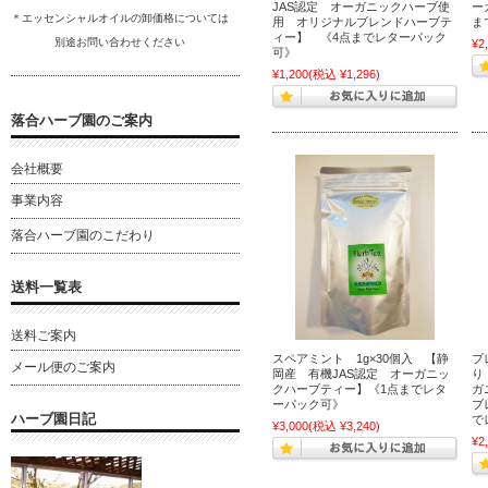
JAS認定 オーガニックハーブ使
ー
＊エッセンシャルオイルの卸
価格については
用 オリジナルブレンドハーブテ
ま
ィー】 《4点までレターパック
別途
お問い合わ
せください
¥2
可》
¥1,200
(税込 ¥1,296)
落合ハーブ園のご案内
会社概要
事業内容
落合ハーブ園のこだわり
送料一覧表
送料ご案内
スペアミント 1g×30個入 【静
プ
メール便のご案内
岡産 有機JAS認定 オーガニッ
り
クハーブティー】《1点までレタ
ガ
ーパック可》
ブ
ハーブ園日記
で
¥3,000
(税込 ¥3,240)
¥2