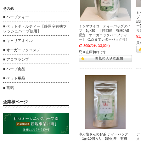
その他
ミ
■ ハーブティー
プ
認
ー
ミシマサイコ ティーバッグタイ
■ ペットボトルティー【静岡産有機フ
可
プ 1g×30 【静岡産 有機JAS
レッシュハーブ使用】
認定 オーガニックハーブティ
¥1
ー】《1点までレターパック可》
■ キャリアオイル
只
¥2,800
(税込 ¥3,024)
■ オーガニックコスメ
只今在庫切れです
■ アロマランプ
■ ハーブ食品
■ ペット用品
■ 書籍
企業様ページ
冷え性さんのお茶 ティーバッグ
デ
1g×10個入り 【静岡産 有機
入