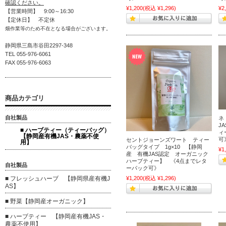
確認ください。
¥1,200
(税込 ¥1,296)
¥2
【営業時間】 9:00～16:30
【定休日】 不定休
畑作業等のため不在となる場合がございます。
静岡県三島市谷田2297-348
TEL 055-976-6061
FAX 055-976-6063
商品カテゴリ
自社製品
ネ
J
■ ハーブティー（ティーバッグ）
ィ
【静岡産有機JAS・農薬不使
可
セントジョーンズワート ティー
用】
バッグタイプ 1g×10 【静岡
¥1
産 有機JAS認定 オーガニック
ハーブティー】 《4点までレタ
自社製品
ーパック可》
¥1,200
(税込 ¥1,296)
■ フレッシュハーブ 【静岡県産有機J
AS】
■ 野菜【静岡産オーガニック】
■ ハーブティー 【静岡産有機JAS・
農薬不使用】