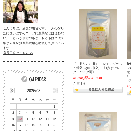
こんにちは。店長の落合です。「人のから
だに良いはずのハーブに農薬などは使わな
い。」という信念のもと、私どもは平成8
年から完全無農薬栽培を徹底して貫いてい
ます。
店長日記はこちら >>
『お茶芽なお茶』 レモングラス
花
＆緑茶 2g×10個入 《4点までレ
×
ターパック可》
定
リ
¥1,200
(税込 ¥1,296)
《
在庫 1袋
¥3
2026/08
日
月
火
水
木
金
土
1
2
3
4
5
6
7
8
9
10
11
12
13
14
15
16
17
18
19
20
21
22