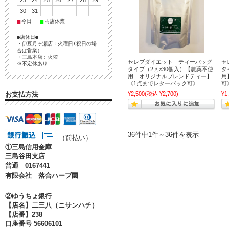
23
24
25
26
27
28
29
30
31
■
■
今日
両店休業
●店休日●
・伊豆月ヶ瀬店：火曜日(祝日の場
合は営業）
・三島本店：火曜
セレブダイエット ティーバッグ
セ
※不定休あり
タイプ（2ｇ×30個入）【農薬不使
タ
用 オリジナルブレンドティー】
用
《1点までレターパック可》
可
¥2,500
(税込 ¥2,700)
¥1
お支払方法
36件中1件～36件を表示
（前払い）
①
三島信用金庫
三島谷田支店
普通 0167441
有限会社 落合ハーブ園
②ゆうちょ銀行
【店名】二三八（ニサンハチ）
【店番】238
口座番号 56606101