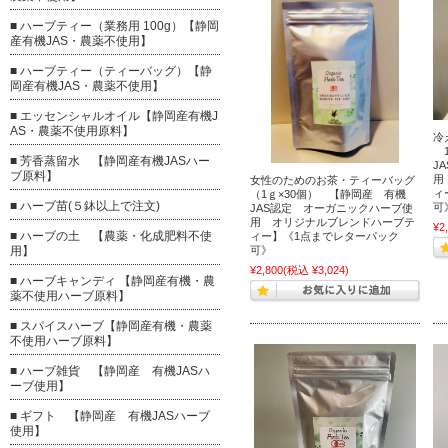
■ ハーブティー（業務用 100g）【静岡
産有機JAS・農薬不使用】
■ ハーブティー（ティーバッグ）【静
岡産有機JAS・農薬不使用】
■ エッセンシャルオイル【静岡産有機J
AS・農薬不使用原料】
冷
1
■ 芳香蒸留水 【静岡産有機JASハー
J
ブ原料】
用
女性のためのお茶・ティーバッグ
ィ
（1ｇ×30個） 【静岡産 有機
■ ハーブ苗(５鉢以上で注文)
JAS認定 オーガニックハーブ使
用 オリジナルブレンドハーブテ
¥2
■ ハーブの土 【農薬・化成肥料不使
ィー】《1点までレターパック
可》
用】
¥2,800
(税込 ¥3,024)
■ ハーブキャンディ 【静岡産有機・農
薬不使用ハーブ原料】
■ スパイスハーブ【静岡産有機・農薬
不使用ハーブ原料】
■ ハーブ雑貨 【静岡産 有機JASハ
ーブ使用】
■ ギフト 【静岡産 有機JASハーブ
使用】