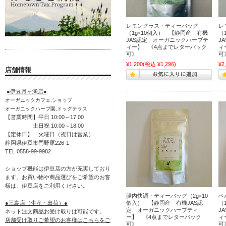
レモングラス・ティーバッグ
レ
（1g×10個入） 【静岡産 有機
（
JAS認定 オーガニックハーブテ
J
ィー】 《4点までレターパック
ィ
可》
可
¥1,200
(税込 ¥1,296)
¥2
店舗情報
●伊豆月ヶ瀬店●
オーガニックカフェ,ショップ
オーガニックハーブ園,ドッグテラス
【営業時間】平日 10:00～17:00
土日祝 10:00～18:00
【定休日】 火曜日（祝日は営業）
静岡県伊豆市門野原226-1
TEL 0558-99-9982
ショップ機能は伊豆店の方が充実しており
ます。お買い物や商品選びをご希望のお客
様は、伊豆店をご利用ください。
腸内快調・ティーバッグ（2g×10
ペ
個入） 【静岡産 有機JAS認
（
●三島店（生産・出荷）●
定 オーガニックハーブティ
J
ネット注文商品お受け取りは可能です。
ー】 《4点までレターパック
ィ
店舗受け取りご希望のお客様はこちらをご
可》
可