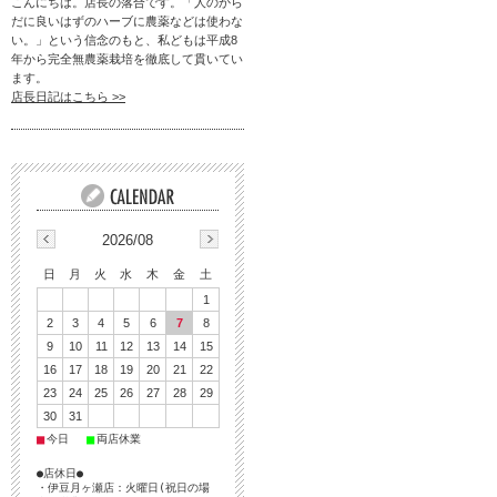
こんにちは。店長の落合です。「人のから
だに良いはずのハーブに農薬などは使わな
い。」という信念のもと、私どもは平成8
年から完全無農薬栽培を徹底して貫いてい
ます。
店長日記はこちら >>
2026/08
日
月
火
水
木
金
土
1
2
3
4
5
6
7
8
9
10
11
12
13
14
15
16
17
18
19
20
21
22
23
24
25
26
27
28
29
30
31
■
■
今日
両店休業
●店休日●
・伊豆月ヶ瀬店：火曜日(祝日の場