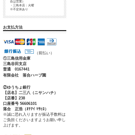
合は営業）
・三島本店：火曜
※不定休あり
お支払方法
（前払い）
①
三島信用金庫
三島谷田支店
普通 0167441
有限会社 落合ハーブ園
②ゆうちょ銀行
【店名】二三八（ニサンハチ）
【店番】238
口座番号 56606101
落合 正浩（ｵﾁｱｲ ﾏｻﾋﾛ）
※誠に恐れ入りますが振込手数料は
ご負担くださいますようお願い申し
上げます。