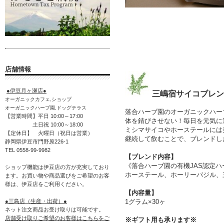
店舗情報
●伊豆月ヶ瀬店●
三嶋宿サイコブレン
オーガニックカフェ,ショップ
オーガニックハーブ園,ドッグテラス
落合ハーブ園のオーガニックハー
【営業時間】平日 10:00～17:00
体を錆びさせない！毎日を元気に
土日祝 10:00～18:00
ミシマサイコやホーステールには
【定休日】 火曜日（祝日は営業）
継続して飲むことで、ブレンドし
静岡県伊豆市門野原226-1
TEL 0558-99-9982
【ブレンド内容】
《落合ハーブ園の有機JAS認定ハ
ショップ機能は伊豆店の方が充実しており
ホーステール、ホーリーバジル、
ます。お買い物や商品選びをご希望のお客
様は、伊豆店をご利用ください。
【内容量】
1グラム×30ヶ
●三島店（生産・出荷）●
ネット注文商品お受け取りは可能です。
店舗受け取りご希望のお客様はこちらをご
※ギフト用も承ります※