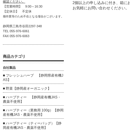
確認ください。
2個以上の申し込みに付き、箱に
【営業時間】 9:00～16:30
お気軽にお問い合わせください。
【定休日】 不定休
畑作業等のため不在となる場合がございます。
静岡県三島市谷田2297-348
TEL 055-976-6061
FAX 055-976-6063
商品カテゴリ
自社製品
■ フレッシュハーブ 【静岡県産有機J
AS】
■ 野菜【静岡産オーガニック】
■ ハーブティー 【静岡産有機JAS・
農薬不使用】
■ ハーブティー（業務用 100g）【静岡
産有機JAS・農薬不使用】
■ ハーブティー（ティーバッグ）【静
岡産有機JAS・農薬不使用】