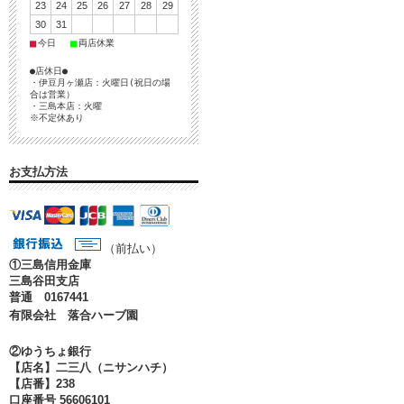
23
24
25
26
27
28
29
30
31
■
■
今日
両店休業
●店休日●
・伊豆月ヶ瀬店：火曜日(祝日の場
合は営業）
・三島本店：火曜
※不定休あり
お支払方法
（前払い）
①
三島信用金庫
三島谷田支店
普通 0167441
有限会社 落合ハーブ園
②ゆうちょ銀行
【店名】二三八（ニサンハチ）
【店番】238
口座番号 56606101