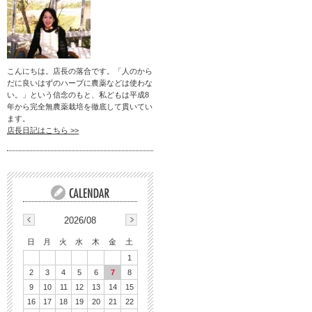
こんにちは。店長の落合です。「人のから
だに良いはずのハーブに農薬などは使わな
い。」という信念のもと、私どもは平成8
年から完全無農薬栽培を徹底して貫いてい
ます。
店長日記はこちら >>
2026/08
日
月
火
水
木
金
土
1
2
3
4
5
6
7
8
9
10
11
12
13
14
15
16
17
18
19
20
21
22