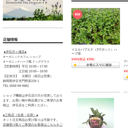
店舗情報
イエルバブエナ（3寸ポット）ハ
●伊豆月ヶ瀬店●
ーブ苗
オーガニックカフェ,ショップ
¥360
(税込 ¥396)
ア
オーガニックハーブ園,ドッグテラス
ハ
【営業時間】平日 10:00～17:00
¥4
土日祝 10:00～18:00
【定休日】 火曜日（祝日は営業）
静岡県伊豆市門野原226-1
TEL 0558-99-9982
ショップ機能は伊豆店の方が充実しており
ます。お買い物や商品選びをご希望のお客
様は、伊豆店をご利用ください。
●三島店（生産・出荷）●
ネット注文商品お受け取りは可能です。
店舗受け取りご希望のお客様はこちらをご