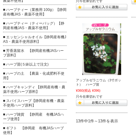
農薬不使用】
只今在庫切れです
■ ハーブティー（業務用 100g）【静岡
産有機JAS・農薬不使用】
■ ハーブティー（ティーバッグ）【静
岡産有機JAS・農薬不使用】
■ エッセンシャルオイル【静岡産有機J
AS・農薬不使用原料】
■ 芳香蒸留水 【静岡産有機JASハー
ブ原料】
■ ハーブ苗(５鉢以上で注文)
■ ハーブの土 【農薬・化成肥料不使
用】
アップルゼラニウム（3寸ポッ
ト） ハーブ苗
■ ハーブキャンディ 【静岡産有機・農
¥360
(税込 ¥396)
薬不使用ハーブ原料】
只今在庫切れです
■ スパイスハーブ【静岡産有機・農薬
不使用ハーブ原料】
■ ハーブ雑貨 【静岡産 有機JASハ
ーブ使用】
13件中1件～13件を表示
■ ギフト 【静岡産 有機JASハーブ
使用】