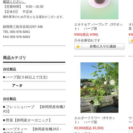
確認ください。
【営業時間】 9:00～16:30
【定休日】 不定休
畑作業等のため不在となる場合がございます。
エキナセア パープレア（3寸ポッ
オ
静岡県三島市谷田2297-348
ト） ハーブ苗
TEL 055-976-6061
¥360
(税込 ¥396)
¥3
FAX 055-976-6063
只今在庫切れです
商品カテゴリ
自社製品
■ ハーブ苗(５鉢以上で注文)
ア～オ
自社製品
■ フレッシュハーブ 【静岡県産有機J
AS】
エルダーフラワー（6寸ポッ
ウ
■ 野菜【静岡産オーガニック】
ト） ハーブ苗
ー
¥3,000
(税込 ¥3,300)
¥3
■ ハーブティー 【静岡産有機JAS・