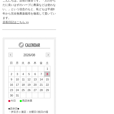
こんにちは。店長の落合です。「人のから
だに良いはずのハーブに農薬などは使わな
い。」という信念のもと、私どもは平成8
年から完全無農薬栽培を徹底して貫いてい
ます。
店長日記はこちら >>
2026/08
日
月
火
水
木
金
土
1
2
3
4
5
6
7
8
9
10
11
12
13
14
15
16
17
18
19
20
21
22
23
24
25
26
27
28
29
30
31
■
■
今日
両店休業
●店休日●
・伊豆月ヶ瀬店：火曜日(祝日の場