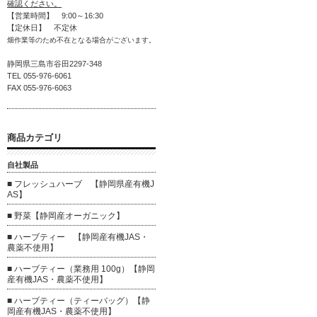
確認ください。
【営業時間】 9:00～16:30
【定休日】 不定休
畑作業等のため不在となる場合がございます。
静岡県三島市谷田2297-348
TEL 055-976-6061
FAX 055-976-6063
商品カテゴリ
自社製品
■ フレッシュハーブ 【静岡県産有機J
AS】
■ 野菜【静岡産オーガニック】
■ ハーブティー 【静岡産有機JAS・
農薬不使用】
■ ハーブティー（業務用 100g）【静岡
産有機JAS・農薬不使用】
■ ハーブティー（ティーバッグ）【静
岡産有機JAS・農薬不使用】