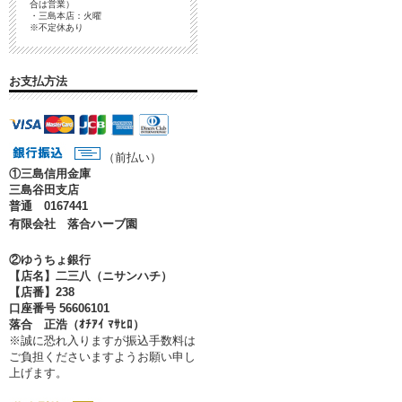
合は営業）
・三島本店：火曜
※不定休あり
お支払方法
（前払い）
①
三島信用金庫
三島谷田支店
普通 0167441
有限会社 落合ハーブ園
②ゆうちょ銀行
【店名】二三八（ニサンハチ）
【店番】238
口座番号 56606101
落合 正浩（ｵﾁｱｲ ﾏｻﾋﾛ）
※誠に恐れ入りますが振込手数料は
ご負担くださいますようお願い申し
上げます。