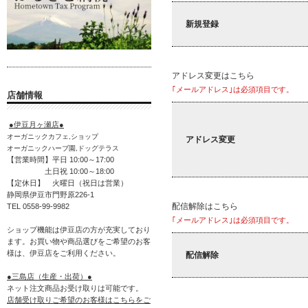
新規登録
アドレス変更はこちら
｢メールアドレス｣は必須項目です。
店舗情報
●伊豆月ヶ瀬店●
オーガニックカフェ,ショップ
アドレス変更
オーガニックハーブ園,ドッグテラス
【営業時間】平日 10:00～17:00
土日祝 10:00～18:00
【定休日】 火曜日（祝日は営業）
静岡県伊豆市門野原226-1
配信解除はこちら
TEL 0558-99-9982
｢メールアドレス｣は必須項目です。
ショップ機能は伊豆店の方が充実しており
ます。お買い物や商品選びをご希望のお客
様は、伊豆店をご利用ください。
配信解除
●三島店（生産・出荷）●
ネット注文商品お受け取りは可能です。
店舗受け取りご希望のお客様はこちらをご