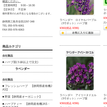
確認ください。
【営業時間】 9:00～16:30
【定休日】 不定休
ラ
ポ
畑作業等のため不在となる場合がございます。
¥3
ラベンダー ロイヤルパープル
静岡県三島市谷田2297-348
只
（3寸ポット）ハーブ苗
TEL 055-976-6061
¥360
(税込 ¥396)
FAX 055-976-6063
商品カテゴリ
自社製品
■ ハーブ苗(５鉢以上で注文)
ラベンダー
自社製品
■ フレッシュハーブ 【静岡県産有機J
AS】
ラベンダー アイリーヌドエル
ラ
■ 野菜【静岡産オーガニック】
（3寸ポット）ハーブ苗
ポ
¥360
(税込 ¥396)
¥3
■ ハーブティー 【静岡産有機JAS・