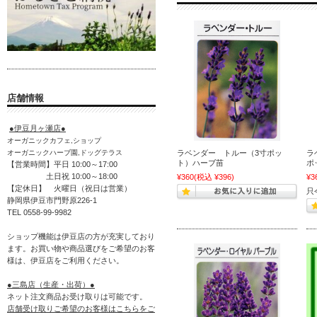
店舗情報
●伊豆月ヶ瀬店●
オーガニックカフェ,ショップ
ラベンダー トルー（3寸ポッ
ラ
オーガニックハーブ園,ドッグテラス
ト）ハーブ苗
ポ
【営業時間】平日 10:00～17:00
土日祝 10:00～18:00
¥360
(税込 ¥396)
¥3
【定休日】 火曜日（祝日は営業）
只
静岡県伊豆市門野原226-1
TEL 0558-99-9982
ショップ機能は伊豆店の方が充実しており
ます。お買い物や商品選びをご希望のお客
様は、伊豆店をご利用ください。
●三島店（生産・出荷）●
ネット注文商品お受け取りは可能です。
店舗受け取りご希望のお客様はこちらをご