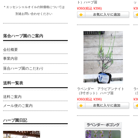
ト）ハーブ苗
ッ
＊エッセンシャルオイルの卸
価格については
¥360
(税込 ¥396)
¥3
別途
お問い合わ
せください
落合ハーブ園のご案内
会社概要
事業内容
落合ハーブ園のこだわり
送料一覧表
ラベンダー アラビアンナイト
ラ
（3寸ポット） ハーブ苗
（
送料ご案内
¥360
(税込 ¥396)
¥3
メール便のご案内
ハーブ園日記