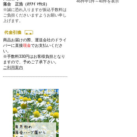
46件中1件～40件を表示
落合 正浩（ｵﾁｱｲ ﾏｻﾋﾛ）
※誠に恐れ入りますが振込手数料は
ご負担くださいますようお願い申し
上げます。
商品お届けの際、運送会社のドライ
バーに直接
現金
でお支払いくださ
い。
※手数料330円はお客様負担となり
ますので、予めご了承下さい。
ご利用案内