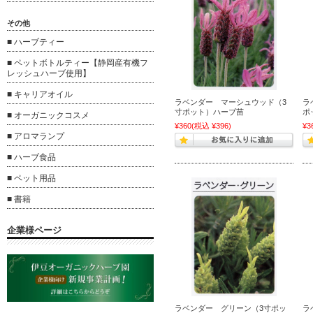
その他
■ ハーブティー
■ ペットボトルティー【静岡産有機フ
レッシュハーブ使用】
■ キャリアオイル
ラベンダー マーシュウッド（3
ラ
寸ポット）ハーブ苗
ポ
■ オーガニックコスメ
¥360
(税込 ¥396)
¥3
■ アロマランプ
■ ハーブ食品
■ ペット用品
■ 書籍
企業様ページ
ラベンダー グリーン（3寸ポッ
ラ