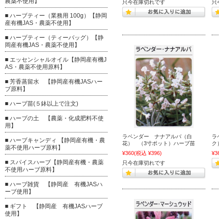
農薬不使用】
只今在庫切れです
只
■ ハーブティー（業務用 100g）【静岡
産有機JAS・農薬不使用】
■ ハーブティー（ティーバッグ）【静
岡産有機JAS・農薬不使用】
■ エッセンシャルオイル【静岡産有機J
AS・農薬不使用原料】
■ 芳香蒸留水 【静岡産有機JASハー
ブ原料】
■ ハーブ苗(５鉢以上で注文)
■ ハーブの土 【農薬・化成肥料不使
用】
ラベンダー ナナアルバ（白
ラ
■ ハーブキャンディ 【静岡産有機・農
花） （3寸ポット）ハーブ苗
ク
薬不使用ハーブ原料】
¥360
(税込 ¥396)
¥3
■ スパイスハーブ【静岡産有機・農薬
只今在庫切れです
不使用ハーブ原料】
■ ハーブ雑貨 【静岡産 有機JASハ
ーブ使用】
■ ギフト 【静岡産 有機JASハーブ
使用】