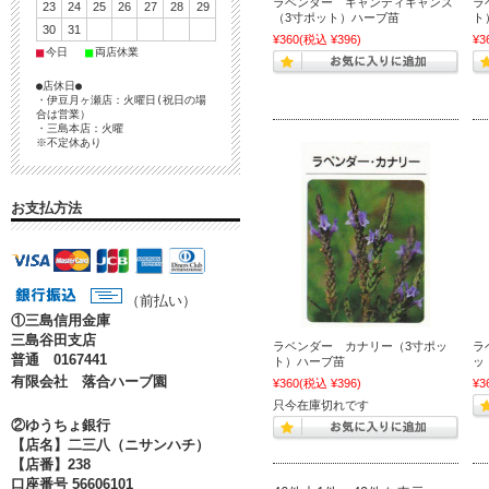
ラベンダー キャンディキャンズ
ラ
23
24
25
26
27
28
29
（3寸ポット）ハーブ苗
ト
30
31
¥360
(税込 ¥396)
¥3
■
■
今日
両店休業
●店休日●
・伊豆月ヶ瀬店：火曜日(祝日の場
合は営業）
・三島本店：火曜
※不定休あり
お支払方法
（前払い）
①
三島信用金庫
三島谷田支店
ラベンダー カナリー（3寸ポッ
ラ
普通 0167441
ト）ハーブ苗
ッ
有限会社 落合ハーブ園
¥360
(税込 ¥396)
¥3
只今在庫切れです
②ゆうちょ銀行
【店名】二三八（ニサンハチ）
【店番】238
口座番号 56606101