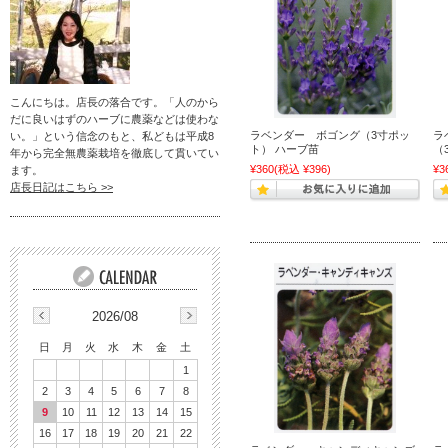
こんにちは。店長の落合です。「人のから
だに良いはずのハーブに農薬などは使わな
ラベンダー ボゴング（3寸ポッ
ラ
い。」という信念のもと、私どもは平成8
ト） ハーブ苗
（
年から完全無農薬栽培を徹底して貫いてい
¥360
(税込 ¥396)
¥3
ます。
店長日記はこちら >>
2026/08
日
月
火
水
木
金
土
1
2
3
4
5
6
7
8
9
10
11
12
13
14
15
16
17
18
19
20
21
22