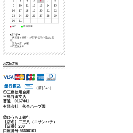
2
3
4
5
6
7
8
9
10
11
12
13
14
15
16
17
18
19
20
21
22
23
24
25
26
27
28
29
30
31
■
■
今日
両店休業
●店休日●
・伊豆月ヶ瀬店：火曜日(祝日の場合は営
業）
・三島本店：火曜
※不定休あり
お支払方法
（前払い）
①
三島信用金庫
三島谷田支店
普通 0167441
有限会社 落合ハーブ園
②ゆうちょ銀行
【店名】二三八（ニサンハチ）
【店番】238
口座番号 56606101