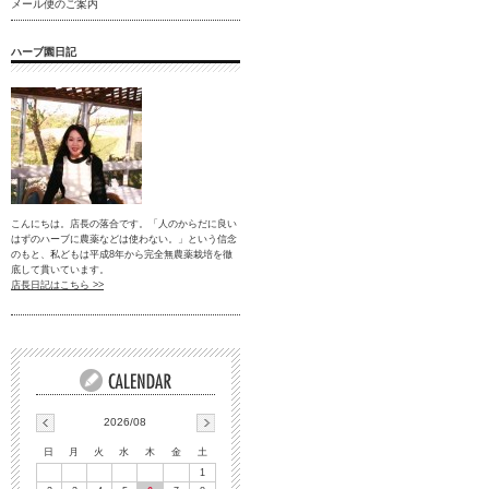
メール便のご案内
ハーブ園日記
こんにちは。店長の落合です。「人のからだに良い
はずのハーブに農薬などは使わない。」という信念
のもと、私どもは平成8年から完全無農薬栽培を徹
底して貫いています。
店長日記はこちら >>
2026/08
日
月
火
水
木
金
土
1