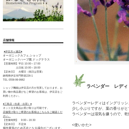
店舗情報
●伊豆月ヶ瀬店●
オーガニックカフェ,ショップ
オーガニックハーブ園,ドッグテラス
【営業時間】平日 10:00～17:00
土日祝 10:00～18:00
【定休日】 火曜日（祝日は営業）
静岡県伊豆市門野原226-1
TEL 0558-99-9982
ラベンダー レディ
ショップ機能は伊豆店の方が充実しております。お
買い物や商品選びをご希望のお客様は、伊豆店をご
利用ください。
ラベンダーレディはイングリッシ
●三島店（生産・出荷）●
少し小ぶりですが、葉の香りがと
ネット注文商品お受け取りは可能です。
店舗受け取りご希望のお客様はこちらをご確認くだ
ラベンダーは湿気を嫌うので、乾
さい。
【営業時間】 9:00～16:30
<使いかた>
【定休日】 不定休
畑作業等のため不在となる場合がございます。