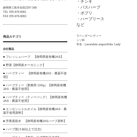
・チンキ
・バスハーブ
静岡県三島市谷田2297-348
TEL 055-976-6061
・ポプリ
FAX 055-976-6063
・ハーブリース
など
ラベンダーレディー
商品カテゴリ
シソ科
学名：Lavandula angustifolia 'Lady'
自社製品
■ フレッシュハーブ 【静岡県産有機JAS】
■ 野菜【静岡産オーガニック】
■ ハーブティー 【静岡産有機JAS・農薬不使
用】
■ ハーブティー（業務用 100g）【静岡産有機
JAS・農薬不使用】
■ ハーブティー（ティーバッグ）【静岡産有機
JAS・農薬不使用】
■ エッセンシャルオイル【静岡産有機JAS・農
薬不使用原料】
■ 芳香蒸留水 【静岡産有機JASハーブ原料】
■ ハーブ苗(５鉢以上で注文)