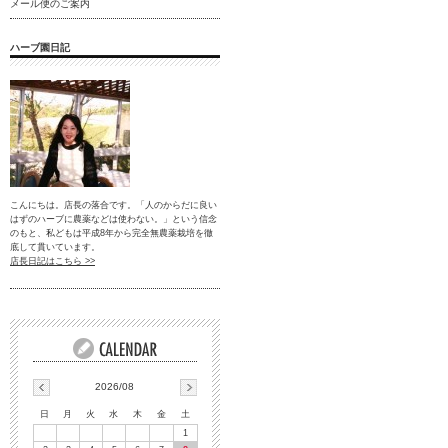
メール便のご案内
ハーブ園日記
こんにちは。店長の落合です。「人のからだに良い
はずのハーブに農薬などは使わない。」という信念
のもと、私どもは平成8年から完全無農薬栽培を徹
底して貫いています。
店長日記はこちら >>
2026/08
日
月
火
水
木
金
土
1