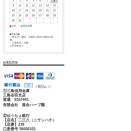
2
3
4
5
6
7
8
9
10
11
12
13
14
15
16
17
18
19
20
21
22
23
24
25
26
27
28
29
30
31
■
■
今日
両店休業
●店休日●
・伊豆月ヶ瀬店：火曜日(祝日の場合は営
業）
・三島本店：火曜
※不定休あり
お支払方法
（前払い）
①
三島信用金庫
三島谷田支店
普通 0167441
有限会社 落合ハーブ園
②ゆうちょ銀行
【店名】二三八（ニサンハチ）
【店番】238
口座番号 56606101