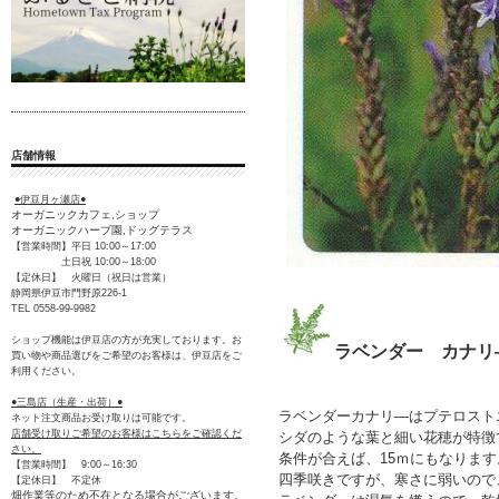
店舗情報
●伊豆月ヶ瀬店●
オーガニックカフェ,ショップ
オーガニックハーブ園,ドッグテラス
【営業時間】平日 10:00～17:00
土日祝 10:00～18:00
【定休日】 火曜日（祝日は営業）
静岡県伊豆市門野原226-1
TEL 0558-99-9982
ショップ機能は伊豆店の方が充実しております。お
ラベンダー カナリ
買い物や商品選びをご希望のお客様は、伊豆店をご
利用ください。
●三島店（生産・出荷）●
ラベンダーカナリ―はプテロスト
ネット注文商品お受け取りは可能です。
店舗受け取りご希望のお客様はこちらをご確認くだ
シダのような葉と細い花穂が特徴
さい。
条件が合えば、15ｍにもなります
【営業時間】 9:00～16:30
四季咲きですが、寒さに弱いので
【定休日】 不定休
畑作業等のため不在となる場合がございます。