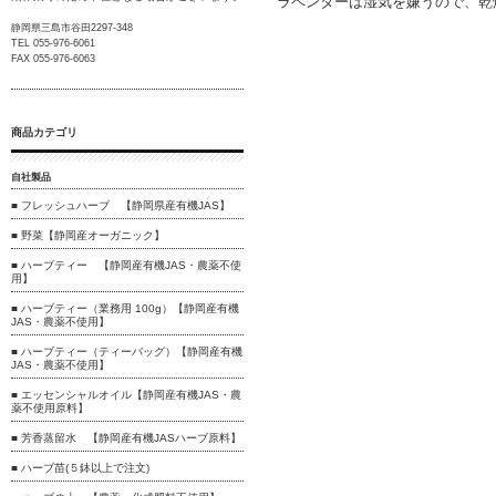
ラベンダーは湿気を嫌うので、乾
静岡県三島市谷田2297-348
TEL 055-976-6061
FAX 055-976-6063
商品カテゴリ
自社製品
■ フレッシュハーブ 【静岡県産有機JAS】
■ 野菜【静岡産オーガニック】
■ ハーブティー 【静岡産有機JAS・農薬不使
用】
■ ハーブティー（業務用 100g）【静岡産有機
JAS・農薬不使用】
■ ハーブティー（ティーバッグ）【静岡産有機
JAS・農薬不使用】
■ エッセンシャルオイル【静岡産有機JAS・農
薬不使用原料】
■ 芳香蒸留水 【静岡産有機JASハーブ原料】
■ ハーブ苗(５鉢以上で注文)