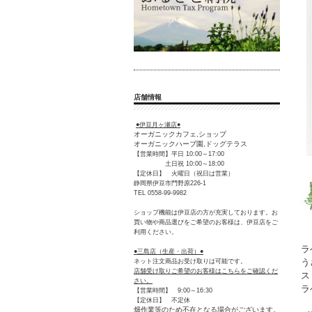
店舗情報
●伊豆月ヶ瀬店●
オーガニックカフェ,ショップ
オーガニックハーブ園,ドッグテラス
【営業時間】平日 10:00～17:00
土日祝 10:00～18:00
【定休日】 火曜日（祝日は営業）
静岡県伊豆市門野原226-1
TEL 0558-99-9982
ショップ機能は伊豆店の方が充実しております。お
買い物や商品選びをご希望のお客様は、伊豆店をご
利用ください。
ラ
●三島店（生産・出荷）●
う
ネット注文商品お受け取りは可能です。
店舗受け取りご希望のお客様はこちらをご確認くだ
ス
さい。
ラ
【営業時間】 9:00～16:30
【定休日】 不定休
畑作業等のため不在となる場合がございます。