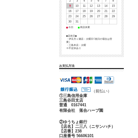
2
3
4
5
6
7
8
9
10
11
12
13
14
15
16
17
18
19
20
21
22
23
24
25
26
27
28
29
30
31
■
■
今日
両店休業
●店休日●
・伊豆月ヶ瀬店：火曜日(祝日の場合は営
業）
・三島本店：火曜
※不定休あり
お支払方法
（前払い）
①
三島信用金庫
三島谷田支店
普通 0167441
有限会社 落合ハーブ園
②ゆうちょ銀行
【店名】二三八（ニサンハチ）
【店番】238
口座番号 56606101