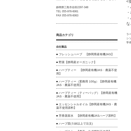
<
・
静岡県三島市谷田2297-348
TEL 055-976-6061
・
FAX 055-976-6063
・
な
ラ
商品カテゴリ
シ
学名：
自社製品
■ フレッシュハーブ 【静岡県産有機JAS】
■ 野菜【静岡産オーガニック】
■ ハーブティー 【静岡産有機JAS・農薬不使
用】
■ ハーブティー（業務用 100g）【静岡産有機
JAS・農薬不使用】
■ ハーブティー（ティーバッグ）【静岡産有機
JAS・農薬不使用】
■ エッセンシャルオイル【静岡産有機JAS・農
薬不使用原料】
■ 芳香蒸留水 【静岡産有機JASハーブ原料】
■ ハーブ苗(５鉢以上で注文)