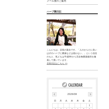
メール便のご案内
ハーブ園日記
こんにちは。店長の落合です。「人のからだに良い
はずのハーブに農薬などは使わない。」という信念
のもと、私どもは平成8年から完全無農薬栽培を徹
底して貫いています。
店長日記はこちら >>
2026/08
日
月
火
水
木
金
土
1