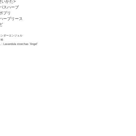
使いかた>
バスハーブ
ポプリ
ハーブリース
ど
ベンダーエンジェル
ソ科
Lavandula stoechas 'Angel'