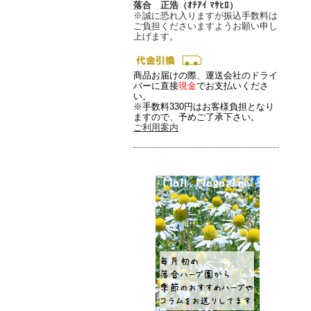
落合 正浩（ｵﾁｱｲ ﾏｻﾋﾛ）
※誠に恐れ入りますが振込手数料は
ご負担くださいますようお願い申し
上げます。
商品お届けの際、運送会社のドライ
バーに直接
現金
でお支払いくださ
い。
※手数料330円はお客様負担となり
ますので、予めご了承下さい。
ご利用案内