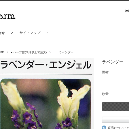
合せ
サイトマップ
ME
■ ハーブ苗(５鉢以上で注文)
ラベンダー
ラベンダー 
価格:
数量:
返品について