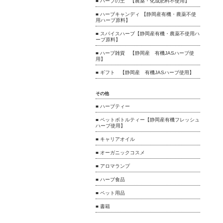
■ ハーブの土 【農薬・化成肥料不使用】
■ ハーブキャンディ 【静岡産有機・農薬不使
用ハーブ原料】
■ スパイスハーブ【静岡産有機・農薬不使用ハ
ーブ原料】
■ ハーブ雑貨 【静岡産 有機JASハーブ使
用】
■ ギフト 【静岡産 有機JASハーブ使用】
その他
■ ハーブティー
■ ペットボトルティー【静岡産有機フレッシュ
ハーブ使用】
■ キャリアオイル
■ オーガニックコスメ
■ アロマランプ
■ ハーブ食品
■ ペット用品
■ 書籍