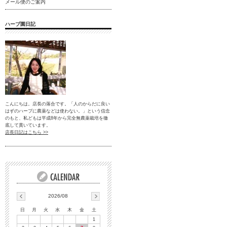
メール便のご案内
ハーブ園日記
こんにちは。店長の落合です。「人のからだに良い
はずのハーブに農薬などは使わない。」という信念
のもと、私どもは平成8年から完全無農薬栽培を徹
底して貫いています。
店長日記はこちら >>
2026/08
日
月
火
水
木
金
土
1