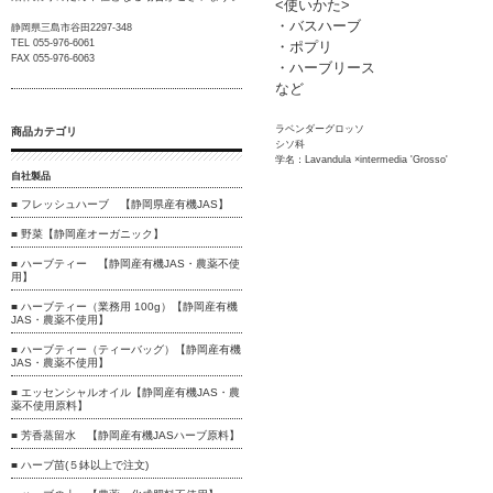
<使いかた>
・バスハーブ
静岡県三島市谷田2297-348
TEL 055-976-6061
・ポプリ
FAX 055-976-6063
・ハーブリース
など
ラベンダーグロッソ
商品カテゴリ
シソ科
学名：Lavandula ×intermedia 'Grosso'
自社製品
■ フレッシュハーブ 【静岡県産有機JAS】
■ 野菜【静岡産オーガニック】
■ ハーブティー 【静岡産有機JAS・農薬不使
用】
■ ハーブティー（業務用 100g）【静岡産有機
JAS・農薬不使用】
■ ハーブティー（ティーバッグ）【静岡産有機
JAS・農薬不使用】
■ エッセンシャルオイル【静岡産有機JAS・農
薬不使用原料】
■ 芳香蒸留水 【静岡産有機JASハーブ原料】
■ ハーブ苗(５鉢以上で注文)