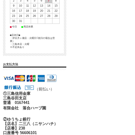
2
3
4
5
6
7
8
9
10
11
12
13
14
15
16
17
18
19
20
21
22
23
24
25
26
27
28
29
30
31
■
■
今日
両店休業
●店休日●
・伊豆月ヶ瀬店：火曜日(祝日の場合は営
業）
・三島本店：火曜
※不定休あり
お支払方法
（前払い）
①
三島信用金庫
三島谷田支店
普通 0167441
有限会社 落合ハーブ園
②ゆうちょ銀行
【店名】二三八（ニサンハチ）
【店番】238
口座番号 56606101