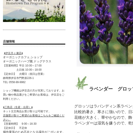
店舗情報
●伊豆月ヶ瀬店●
オーガニックカフェ,ショップ
オーガニックハーブ園,ドッグテラス
【営業時間】平日 10:00～17:00
土日祝 10:00～18:00
【定休日】 火曜日（祝日は営業）
静岡県伊豆市門野原226-1
TEL 0558-99-9982
ラベンダー グロッ
ショップ機能は伊豆店の方が充実しております。お
買い物や商品選びをご希望のお客様は、伊豆店をご
利用ください。
グロッソはラバンディン系ラベン
●三島店（生産・出荷）●
比較的暑さ、寒さに強いので、日
ネット注文商品お受け取りは可能です。
店舗受け取りご希望のお客様はこちらをご確認くだ
花穂が大きく、華やかなので、飾
さい。
ラベンダーは湿気を嫌うので、乾
【営業時間】 9:00～16:30
【定休日】 不定休
畑作業等のため不在となる場合がございます。