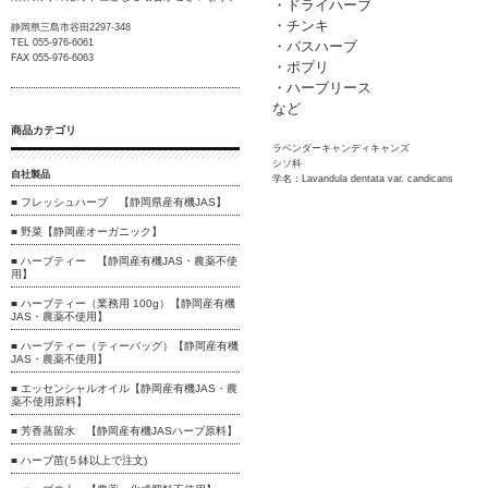
・ドライハーブ
・チンキ
静岡県三島市谷田2297-348
TEL 055-976-6061
・バスハーブ
FAX 055-976-6063
・ポプリ
・ハーブリース
など
商品カテゴリ
ラベンダーキャンディキャンズ
シソ科
自社製品
学名：Lavandula dentata var. candicans
■ フレッシュハーブ 【静岡県産有機JAS】
■ 野菜【静岡産オーガニック】
■ ハーブティー 【静岡産有機JAS・農薬不使
用】
■ ハーブティー（業務用 100g）【静岡産有機
JAS・農薬不使用】
■ ハーブティー（ティーバッグ）【静岡産有機
JAS・農薬不使用】
■ エッセンシャルオイル【静岡産有機JAS・農
薬不使用原料】
■ 芳香蒸留水 【静岡産有機JASハーブ原料】
■ ハーブ苗(５鉢以上で注文)