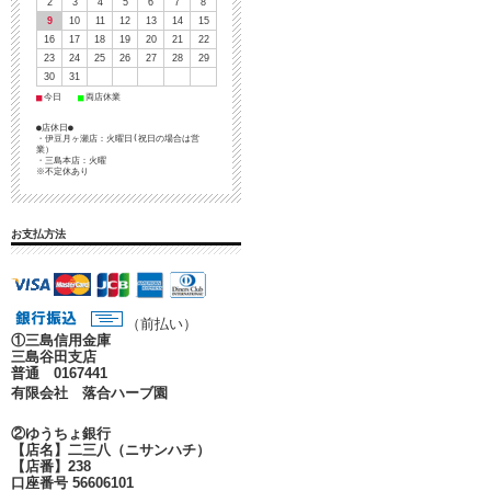
2
3
4
5
6
7
8
9
10
11
12
13
14
15
16
17
18
19
20
21
22
23
24
25
26
27
28
29
30
31
■
■
今日
両店休業
●店休日●
・伊豆月ヶ瀬店：火曜日(祝日の場合は営
業）
・三島本店：火曜
※不定休あり
お支払方法
（前払い）
①
三島信用金庫
三島谷田支店
普通 0167441
有限会社 落合ハーブ園
②ゆうちょ銀行
【店名】二三八（ニサンハチ）
【店番】238
口座番号 56606101