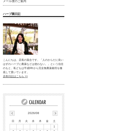
メール便のご案内
ハーブ園日記
こんにちは。店長の落合です。「人のからだに良い
はずのハーブに農薬などは使わない。」という信念
のもと、私どもは平成8年から完全無農薬栽培を徹
底して貫いています。
店長日記はこちら >>
2026/08
日
月
火
水
木
金
土
1