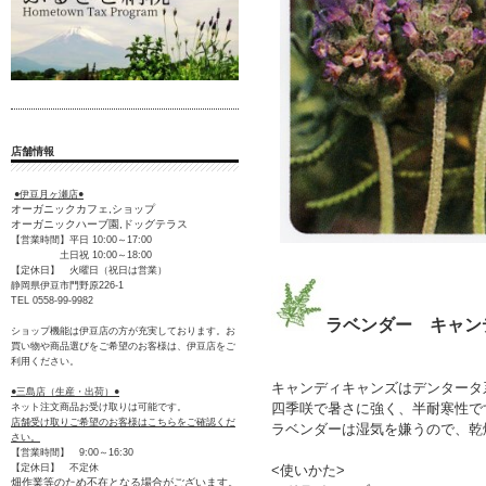
店舗情報
●伊豆月ヶ瀬店●
オーガニックカフェ,ショップ
オーガニックハーブ園,ドッグテラス
【営業時間】平日 10:00～17:00
土日祝 10:00～18:00
【定休日】 火曜日（祝日は営業）
静岡県伊豆市門野原226-1
TEL 0558-99-9982
ラベンダー キャン
ショップ機能は伊豆店の方が充実しております。お
買い物や商品選びをご希望のお客様は、伊豆店をご
利用ください。
キャンディキャンズはデンタータ
●三島店（生産・出荷）●
四季咲で暑さに強く、半耐寒性で
ネット注文商品お受け取りは可能です。
店舗受け取りご希望のお客様はこちらをご確認くだ
ラベンダーは湿気を嫌うので、乾
さい。
【営業時間】 9:00～16:30
<使いかた>
【定休日】 不定休
畑作業等のため不在となる場合がございます。