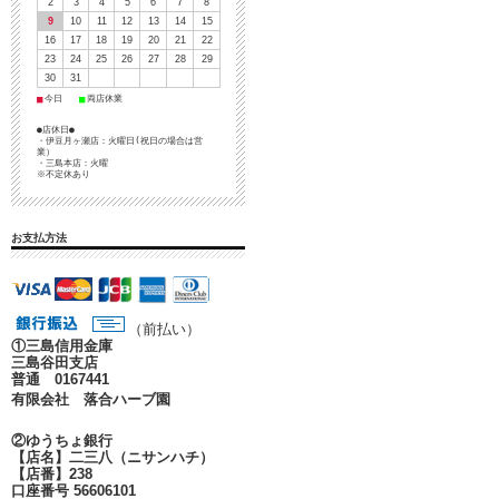
2
3
4
5
6
7
8
9
10
11
12
13
14
15
16
17
18
19
20
21
22
23
24
25
26
27
28
29
30
31
■
■
今日
両店休業
●店休日●
・伊豆月ヶ瀬店：火曜日(祝日の場合は営
業）
・三島本店：火曜
※不定休あり
お支払方法
（前払い）
①
三島信用金庫
三島谷田支店
普通 0167441
有限会社 落合ハーブ園
②ゆうちょ銀行
【店名】二三八（ニサンハチ）
【店番】238
口座番号 56606101