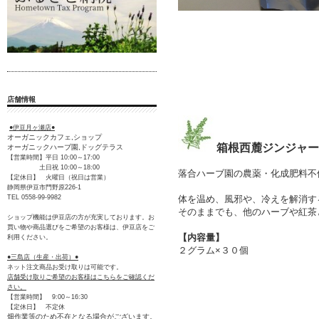
店舗情報
●伊豆月ヶ瀬店●
オーガニックカフェ,ショップ
箱根西麓ジンジャー
オーガニックハーブ園,ドッグテラス
【営業時間】平日 10:00～17:00
土日祝 10:00～18:00
落合ハーブ園の農薬・化成肥料不
【定休日】 火曜日（祝日は営業）
静岡県伊豆市門野原226-1
体を温め、風邪や、冷えを解消す
TEL 0558-99-9982
そのままでも、他のハーブや紅茶
ショップ機能は伊豆店の方が充実しております。お
買い物や商品選びをご希望のお客様は、伊豆店をご
【内容量】
利用ください。
２グラム×３０個
●三島店（生産・出荷）●
ネット注文商品お受け取りは可能です。
店舗受け取りご希望のお客様はこちらをご確認くだ
さい。
【営業時間】 9:00～16:30
【定休日】 不定休
畑作業等のため不在となる場合がございます。