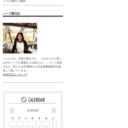
メール便のご案内
ハーブ園日記
こんにちは。店長の落合です。「人のからだに良い
はずのハーブに農薬などは使わない。」という信念
のもと、私どもは平成8年から完全無農薬栽培を徹
底して貫いています。
店長日記はこちら >>
2026/08
日
月
火
水
木
金
土
1