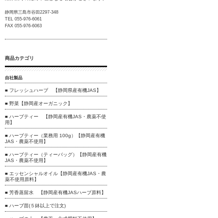
静岡県三島市谷田2297-348
TEL 055-976-6061
FAX 055-976-6063
商品カテゴリ
自社製品
■ フレッシュハーブ 【静岡県産有機JAS】
■ 野菜【静岡産オーガニック】
■ ハーブティー 【静岡産有機JAS・農薬不使
用】
■ ハーブティー（業務用 100g）【静岡産有機
JAS・農薬不使用】
■ ハーブティー（ティーバッグ）【静岡産有機
JAS・農薬不使用】
■ エッセンシャルオイル【静岡産有機JAS・農
薬不使用原料】
■ 芳香蒸留水 【静岡産有機JASハーブ原料】
■ ハーブ苗(５鉢以上で注文)