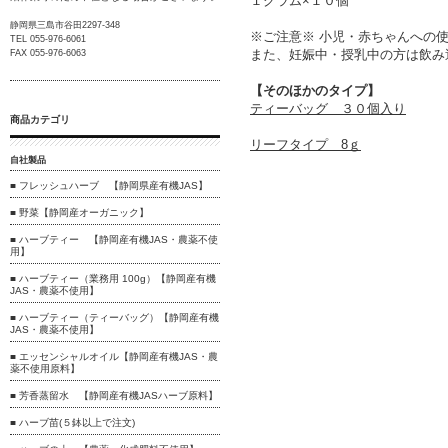
１グラム×１０個
静岡県三島市谷田2297-348
※ご注意※ 小児・赤ちゃんへの
TEL 055-976-6061
また、妊娠中・授乳中の方は飲み
FAX 055-976-6063
【そのほかのタイプ】
ティーバッグ ３０個入り
商品カテゴリ
リーフタイプ 8ｇ
自社製品
■ フレッシュハーブ 【静岡県産有機JAS】
■ 野菜【静岡産オーガニック】
■ ハーブティー 【静岡産有機JAS・農薬不使
用】
■ ハーブティー（業務用 100g）【静岡産有機
JAS・農薬不使用】
■ ハーブティー（ティーバッグ）【静岡産有機
JAS・農薬不使用】
■ エッセンシャルオイル【静岡産有機JAS・農
薬不使用原料】
■ 芳香蒸留水 【静岡産有機JASハーブ原料】
■ ハーブ苗(５鉢以上で注文)