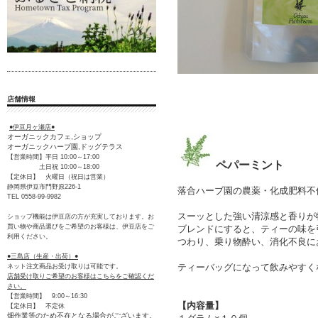
店舗情報
●伊豆月ヶ瀬店●
オーガニックカフェ,ショップ
オーガニックハーブ園,ドッグテラス
【営業時間】平日 10:00～17:00
ペパーミント
土日祝 10:00～18:00
【定休日】 火曜日（祝日は営業）
静岡県伊豆市門野原226-1
落合ハーブ園の農薬・化成肥料不
TEL 0558-99-9982
スーッとした強い清涼感と香りが
ショップ機能は伊豆店の方が充実しております。お
買い物や商品選びをご希望のお客様は、伊豆店をご
ブレンドにすると、ティーの味を
利用ください。
つわり、乗り物酔い、消化不良に
●三島店（生産・出荷）●
ティーバッグになって飲みやすく
ネット注文商品お受け取りは可能です。
店舗受け取りご希望のお客様はこちらをご確認くだ
さい。
【営業時間】 9:00～16:30
【内容量】
【定休日】 不定休
畑作業等のため不在となる場合がございます。