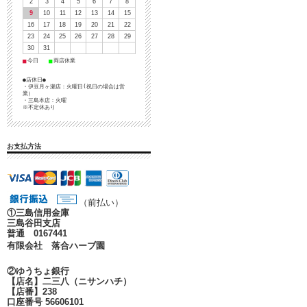
2
3
4
5
6
7
8
9
10
11
12
13
14
15
16
17
18
19
20
21
22
23
24
25
26
27
28
29
30
31
■
■
今日
両店休業
●店休日●
・伊豆月ヶ瀬店：火曜日(祝日の場合は営
業）
・三島本店：火曜
※不定休あり
お支払方法
（前払い）
①
三島信用金庫
三島谷田支店
普通 0167441
有限会社 落合ハーブ園
②ゆうちょ銀行
【店名】二三八（ニサンハチ）
【店番】238
口座番号 56606101