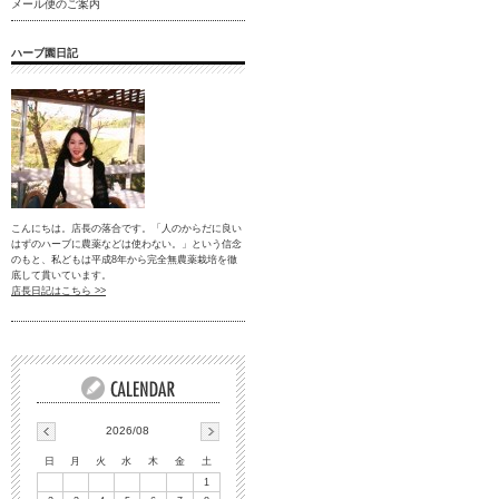
メール便のご案内
ハーブ園日記
こんにちは。店長の落合です。「人のからだに良い
はずのハーブに農薬などは使わない。」という信念
のもと、私どもは平成8年から完全無農薬栽培を徹
底して貫いています。
店長日記はこちら >>
2026/08
日
月
火
水
木
金
土
1