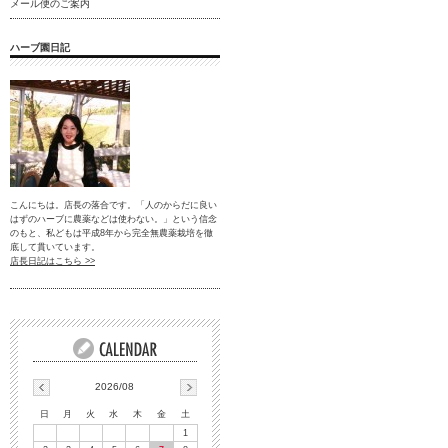
メール便のご案内
ハーブ園日記
こんにちは。店長の落合です。「人のからだに良い
はずのハーブに農薬などは使わない。」という信念
のもと、私どもは平成8年から完全無農薬栽培を徹
底して貫いています。
店長日記はこちら >>
2026/08
日
月
火
水
木
金
土
1