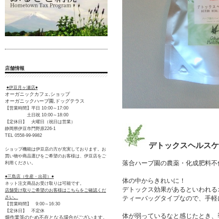
店舗情報
●伊豆月ヶ瀬店●
オーガニックカフェ,ショップ
オーガニックハーブ園,ドッグテラス
【営業時間】平日 10:00～17:00
土日祝 10:00～18:00
【定休日】 火曜日（祝日は営業）
静岡県伊豆市門野原226-1
TEL 0558-99-9982
デトックスヘル
ショップ機能は伊豆店の方が充実しております。お
買い物や商品選びをご希望のお客様は、伊豆店をご
落合ハーブ園の農薬・化成肥料不
利用ください。
●三島店（生産・出荷）●
体の中からきれいに！
ネット注文商品お受け取りは可能です。
デトックス効果があるといわれる
店舗受け取りご希望のお客様はこちらをご確認くだ
ティーバッグタイプなので、手軽
さい。
【営業時間】 9:00～16:30
【定休日】 不定休
体が弱っているなと感じたとき、
畑作業等のため不在となる場合がございます。