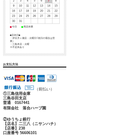
2
3
4
5
6
7
8
9
10
11
12
13
14
15
16
17
18
19
20
21
22
23
24
25
26
27
28
29
30
31
■
■
今日
両店休業
●店休日●
・伊豆月ヶ瀬店：火曜日(祝日の場合は営
業）
・三島本店：火曜
※不定休あり
お支払方法
（前払い）
①
三島信用金庫
三島谷田支店
普通 0167441
有限会社 落合ハーブ園
②ゆうちょ銀行
【店名】二三八（ニサンハチ）
【店番】238
口座番号 56606101