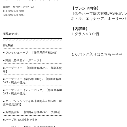
静岡県三島市谷田2297-348
【ブレンド内容】
TEL 055-976-6061
《落合ハーブ園の有機JAS認定ハ
FAX 055-976-6063
ネトル、エキナセア、ホーリーバ
【内容量】
１グラム×３０個
商品カテゴリ
自社製品
■ フレッシュハーブ 【静岡県産有機JAS】
１０パック入りはこちら
⇒⇒⇒
■ 野菜【静岡産オーガニック】
■ ハーブティー 【静岡産有機JAS・農薬不使
用】
■ ハーブティー（業務用 100g）【静岡産有機
JAS・農薬不使用】
■ ハーブティー（ティーバッグ）【静岡産有機
JAS・農薬不使用】
■ エッセンシャルオイル【静岡産有機JAS・農
薬不使用原料】
■ 芳香蒸留水 【静岡産有機JASハーブ原料】
■ ハーブ苗(５鉢以上で注文)