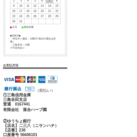
2
3
4
5
6
7
8
9
10
11
12
13
14
15
16
17
18
19
20
21
22
23
24
25
26
27
28
29
30
31
■
■
今日
両店休業
●店休日●
・伊豆月ヶ瀬店：火曜日(祝日の場合は営
業）
・三島本店：火曜
※不定休あり
お支払方法
（前払い）
①
三島信用金庫
三島谷田支店
普通 0167441
有限会社 落合ハーブ園
②ゆうちょ銀行
【店名】二三八（ニサンハチ）
【店番】238
口座番号 56606101