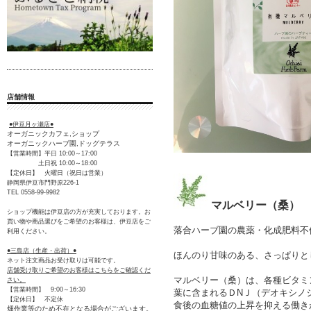
店舗情報
●伊豆月ヶ瀬店●
オーガニックカフェ,ショップ
オーガニックハーブ園,ドッグテラス
【営業時間】平日 10:00～17:00
土日祝 10:00～18:00
【定休日】 火曜日（祝日は営業）
静岡県伊豆市門野原226-1
TEL 0558-99-9982
マルベリー（桑）
ショップ機能は伊豆店の方が充実しております。お
買い物や商品選びをご希望のお客様は、伊豆店をご
落合ハーブ園の農薬・化成肥料不
利用ください。
●三島店（生産・出荷）●
ほんのり甘味のある、さっぱりと
ネット注文商品お受け取りは可能です。
店舗受け取りご希望のお客様はこちらをご確認くだ
マルベリー（桑）は、各種ビタミ
さい。
【営業時間】 9:00～16:30
葉に含まれるＤNＪ（デオキシノ
【定休日】 不定休
食後の血糖値の上昇を抑える働き
畑作業等のため不在となる場合がございます。