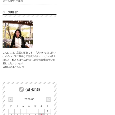
メール便のご案内
ハーブ園日記
こんにちは。店長の落合です。「人のからだに良い
はずのハーブに農薬などは使わない。」という信念
のもと、私どもは平成8年から完全無農薬栽培を徹
底して貫いています。
店長日記はこちら >>
2026/08
日
月
火
水
木
金
土
1