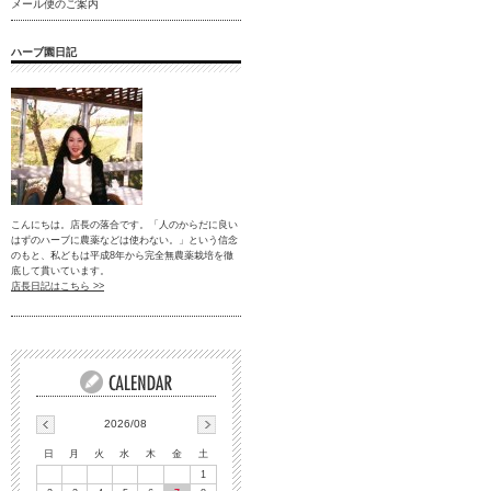
メール便のご案内
ハーブ園日記
こんにちは。店長の落合です。「人のからだに良い
はずのハーブに農薬などは使わない。」という信念
のもと、私どもは平成8年から完全無農薬栽培を徹
底して貫いています。
店長日記はこちら >>
2026/08
日
月
火
水
木
金
土
1