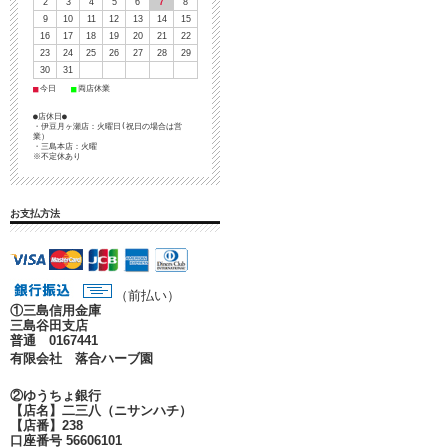
2
3
4
5
6
7
8
9
10
11
12
13
14
15
16
17
18
19
20
21
22
23
24
25
26
27
28
29
30
31
■
■
今日
両店休業
●店休日●
・伊豆月ヶ瀬店：火曜日(祝日の場合は営
業）
・三島本店：火曜
※不定休あり
お支払方法
（前払い）
①
三島信用金庫
三島谷田支店
普通 0167441
有限会社 落合ハーブ園
②ゆうちょ銀行
【店名】二三八（ニサンハチ）
【店番】238
口座番号 56606101