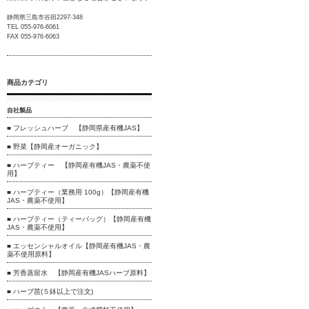
静岡県三島市谷田2297-348
TEL 055-976-6061
FAX 055-976-6063
商品カテゴリ
自社製品
■ フレッシュハーブ 【静岡県産有機JAS】
■ 野菜【静岡産オーガニック】
■ ハーブティー 【静岡産有機JAS・農薬不使
用】
■ ハーブティー（業務用 100g）【静岡産有機
JAS・農薬不使用】
■ ハーブティー（ティーバッグ）【静岡産有機
JAS・農薬不使用】
■ エッセンシャルオイル【静岡産有機JAS・農
薬不使用原料】
■ 芳香蒸留水 【静岡産有機JASハーブ原料】
■ ハーブ苗(５鉢以上で注文)