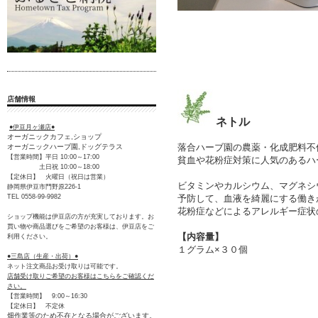
店舗情報
ネトル
●伊豆月ヶ瀬店●
オーガニックカフェ,ショップ
落合ハーブ園の農薬・化成肥料不
オーガニックハーブ園,ドッグテラス
【営業時間】平日 10:00～17:00
貧血や花粉症対策に人気のあるハ
土日祝 10:00～18:00
【定休日】 火曜日（祝日は営業）
ビタミンやカルシウム、マグネシ
静岡県伊豆市門野原226-1
予防して、血液を綺麗にする働き
TEL 0558-99-9982
花粉症などによるアレルギー症状
ショップ機能は伊豆店の方が充実しております。お
買い物や商品選びをご希望のお客様は、伊豆店をご
【内容量】
利用ください。
１グラム×３０個
●三島店（生産・出荷）●
ネット注文商品お受け取りは可能です。
店舗受け取りご希望のお客様はこちらをご確認くだ
さい。
【営業時間】 9:00～16:30
【定休日】 不定休
畑作業等のため不在となる場合がございます。