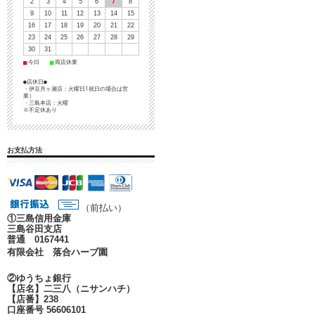
2
3
4
5
6
7
8
9
10
11
12
13
14
15
16
17
18
19
20
21
22
23
24
25
26
27
28
29
30
31
■
■
今日
両店休業
●店休日●
・伊豆月ヶ瀬店：火曜日(祝日の場合は営
業）
・三島本店：火曜
※不定休あり
お支払方法
（前払い）
①
三島信用金庫
三島谷田支店
普通 0167441
有限会社 落合ハーブ園
②ゆうちょ銀行
【店名】二三八（ニサンハチ）
【店番】238
口座番号 56606101