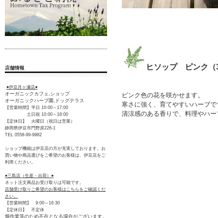
ヒソップ ピンク（
店舗情報
●伊豆月ヶ瀬店●
オーガニックカフェ,ショップ
ピンク色の花を咲かせます。
オーガニックハーブ園,ドッグテラス
寒さに強く、育てやすいハーブで
【営業時間】平日 10:00～17:00
清涼感のある香りで、料理やハー
土日祝 10:00～18:00
【定休日】 火曜日（祝日は営業）
静岡県伊豆市門野原226-1
TEL 0558-99-9982
ショップ機能は伊豆店の方が充実しております。お
買い物や商品選びをご希望のお客様は、伊豆店をご
利用ください。
●三島店（生産・出荷）●
ネット注文商品お受け取りは可能です。
店舗受け取りご希望のお客様はこちらをご確認くだ
さい。
【営業時間】 9:00～16:30
【定休日】 不定休
畑作業等のため不在となる場合がございます。