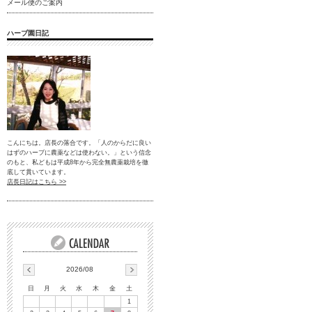
メール便のご案内
ハーブ園日記
こんにちは。店長の落合です。「人のからだに良い
はずのハーブに農薬などは使わない。」という信念
のもと、私どもは平成8年から完全無農薬栽培を徹
底して貫いています。
店長日記はこちら >>
2026/08
日
月
火
水
木
金
土
1