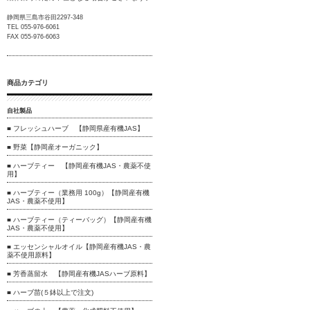
静岡県三島市谷田2297-348
TEL 055-976-6061
FAX 055-976-6063
商品カテゴリ
自社製品
■ フレッシュハーブ 【静岡県産有機JAS】
■ 野菜【静岡産オーガニック】
■ ハーブティー 【静岡産有機JAS・農薬不使
用】
■ ハーブティー（業務用 100g）【静岡産有機
JAS・農薬不使用】
■ ハーブティー（ティーバッグ）【静岡産有機
JAS・農薬不使用】
■ エッセンシャルオイル【静岡産有機JAS・農
薬不使用原料】
■ 芳香蒸留水 【静岡産有機JASハーブ原料】
■ ハーブ苗(５鉢以上で注文)