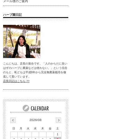
メール便のご案内
ハーブ園日記
こんにちは。店長の落合です。「人のからだに良い
はずのハーブに農薬などは使わない。」という信念
のもと、私どもは平成8年から完全無農薬栽培を徹
底して貫いています。
店長日記はこちら >>
2026/08
日
月
火
水
木
金
土
1