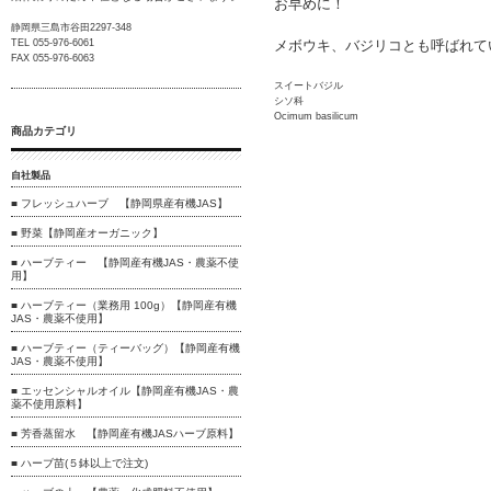
お早めに！
静岡県三島市谷田2297-348
メボウキ、バジリコとも呼ばれて
TEL 055-976-6061
FAX 055-976-6063
スイートバジル
シソ科
Ocimum basilicum
商品カテゴリ
自社製品
■ フレッシュハーブ 【静岡県産有機JAS】
■ 野菜【静岡産オーガニック】
■ ハーブティー 【静岡産有機JAS・農薬不使
用】
■ ハーブティー（業務用 100g）【静岡産有機
JAS・農薬不使用】
■ ハーブティー（ティーバッグ）【静岡産有機
JAS・農薬不使用】
■ エッセンシャルオイル【静岡産有機JAS・農
薬不使用原料】
■ 芳香蒸留水 【静岡産有機JASハーブ原料】
■ ハーブ苗(５鉢以上で注文)