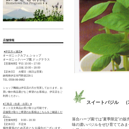
店舗情報
●伊豆月ヶ瀬店●
オーガニックカフェ,ショップ
オーガニックハーブ園,ドッグテラス
【営業時間】平日 10:00～17:00
土日祝 10:00～18:00
【定休日】 火曜日（祝日は営業）
静岡県伊豆市門野原226-1
TEL 0558-99-9982
ショップ機能は伊豆店の方が充実しております。お
買い物や商品選びをご希望のお客様は、伊豆店をご
利用ください。
スイートバジル （3
●三島店（生産・出荷）●
ネット注文商品お受け取りは可能です。
店舗受け取りご希望のお客様はこちらをご確認くだ
さい。
落合ハーブ園では”夏季限定”の販
【営業時間】 9:00～16:30
味の濃いバジルをぜひ育ててみま
【定休日】 不定休
畑作業等のため不在となる場合がございます。