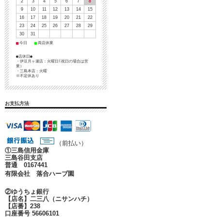
2
3
4
5
6
7
8
9
10
11
12
13
14
15
16
17
18
19
20
21
22
23
24
25
26
27
28
29
30
31
■
■
今日
両店休業
●店休日●
・伊豆月ヶ瀬店：火曜日(祝日の場合は営
業）
・三島本店：火曜
※不定休あり
お支払方法
（前払い）
①
三島信用金庫
三島谷田支店
普通 0167441
有限会社 落合ハーブ園
②ゆうちょ銀行
【店名】二三八（ニサンハチ）
【店番】238
口座番号 56606101