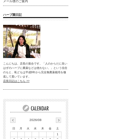
メール便のご案内
ハーブ園日記
こんにちは。店長の落合です。「人のからだに良い
はずのハーブに農薬などは使わない。」という信念
のもと、私どもは平成8年から完全無農薬栽培を徹
底して貫いています。
店長日記はこちら >>
2026/08
日
月
火
水
木
金
土
1