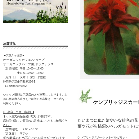
店舗情報
●伊豆月ヶ瀬店●
オーガニックカフェ,ショップ
オーガニックハーブ園,ドッグテラス
【営業時間】平日 10:00～17:00
土日祝 10:00～18:00
【定休日】 火曜日（祝日は営業）
静岡県伊豆市門野原226-1
TEL 0558-99-9982
ショップ機能は伊豆店の方が充実しております。お
買い物や商品選びをご希望のお客様は、伊豆店をご
ケンブリッジスカー
利用ください。
●三島店（生産・出荷）●
ネット注文商品お受け取りは可能です。
たいまつに似た鮮やかな緋色の花
店舗受け取りご希望のお客様はこちらをご確認くだ
さい。
葉や花が柑橘類のベルガモットに
【営業時間】 9:00～16:30
【定休日】 不定休
ケンブリッジスカーレットベルガモット
畑作業等のため不在となる場合がございます。