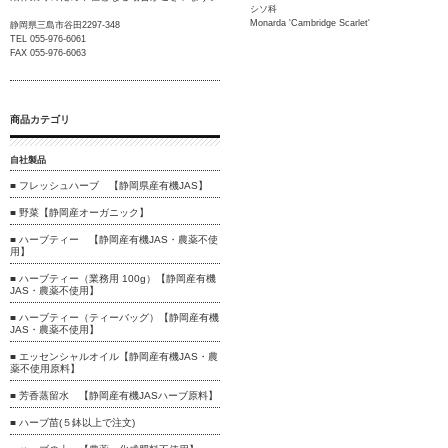
シソ科
Monarda 'Cambridge Scarlet'
静岡県三島市谷田2297-348
TEL 055-976-6061
FAX 055-976-6063
商品カテゴリ
自社製品
■ フレッシュハーブ 【静岡県産有機JAS】
■ 野菜【静岡産オーガニック】
■ ハーブティー 【静岡産有機JAS・農薬不使
用】
■ ハーブティー（業務用 100g）【静岡産有機
JAS・農薬不使用】
■ ハーブティー（ティーバッグ）【静岡産有機
JAS・農薬不使用】
■ エッセンシャルオイル【静岡産有機JAS・農
薬不使用原料】
■ 芳香蒸留水 【静岡産有機JASハーブ原料】
■ ハーブ苗(５鉢以上で注文)