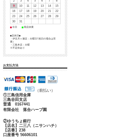
2
3
4
5
6
7
8
9
10
11
12
13
14
15
16
17
18
19
20
21
22
23
24
25
26
27
28
29
30
31
■
■
今日
両店休業
●店休日●
・伊豆月ヶ瀬店：火曜日(祝日の場合は営
業）
・三島本店：火曜
※不定休あり
お支払方法
（前払い）
①
三島信用金庫
三島谷田支店
普通 0167441
有限会社 落合ハーブ園
②ゆうちょ銀行
【店名】二三八（ニサンハチ）
【店番】238
口座番号 56606101