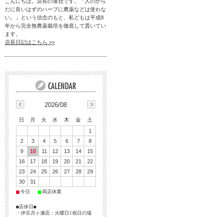
こんにちは。店長の落合です。「人のから
だに良いはずのハーブに農薬などは使わな
い。」という信念のもと、私どもは平成8
年から完全無農薬栽培を徹底して貫いてい
ます。
店長日記はこちら >>
2026/08
日
月
火
水
木
金
土
1
2
3
4
5
6
7
8
9
10
11
12
13
14
15
16
17
18
19
20
21
22
23
24
25
26
27
28
29
30
31
■
■
今日
両店休業
●店休日●
・伊豆月ヶ瀬店：火曜日(祝日の場