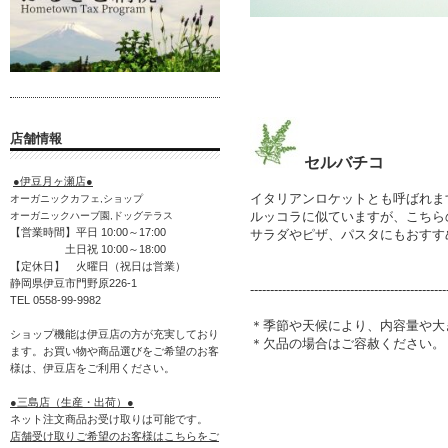
店舗情報
セルバチコ
●伊豆月ヶ瀬店●
イタリアンロケットとも呼ばれま
オーガニックカフェ,ショップ
ルッコラに似ていますが、こちら
オーガニックハーブ園,ドッグテラス
【営業時間】平日 10:00～17:00
サラダやピザ、パスタにもおすす
土日祝 10:00～18:00
【定休日】 火曜日（祝日は営業）
静岡県伊豆市門野原226-1
-------------------------------------------------
TEL 0558-99-9982
＊季節や天候により、内容量や大
ショップ機能は伊豆店の方が充実しており
＊欠品の場合はご容赦ください。
ます。お買い物や商品選びをご希望のお客
様は、伊豆店をご利用ください。
●三島店（生産・出荷）●
ネット注文商品お受け取りは可能です。
店舗受け取りご希望のお客様はこちらをご