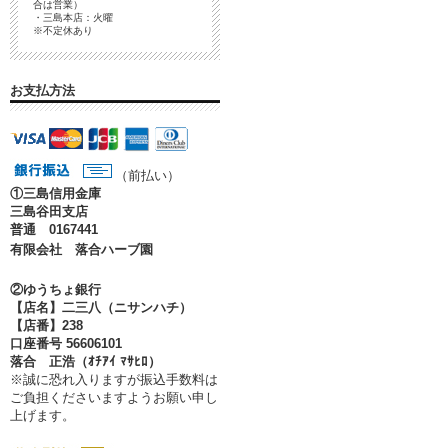
合は営業）
・三島本店：火曜
※不定休あり
お支払方法
（前払い）
①
三島信用金庫
三島谷田支店
普通 0167441
有限会社 落合ハーブ園
②ゆうちょ銀行
【店名】二三八（ニサンハチ）
【店番】238
口座番号 56606101
落合 正浩（ｵﾁｱｲ ﾏｻﾋﾛ）
※誠に恐れ入りますが振込手数料は
ご負担くださいますようお願い申し
上げます。