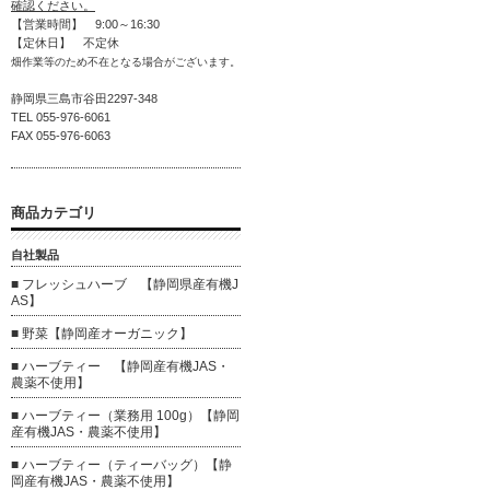
確認ください。
【営業時間】 9:00～16:30
【定休日】 不定休
畑作業等のため不在となる場合がございます。
静岡県三島市谷田2297-348
TEL 055-976-6061
FAX 055-976-6063
商品カテゴリ
自社製品
■ フレッシュハーブ 【静岡県産有機J
AS】
■ 野菜【静岡産オーガニック】
■ ハーブティー 【静岡産有機JAS・
農薬不使用】
■ ハーブティー（業務用 100g）【静岡
産有機JAS・農薬不使用】
■ ハーブティー（ティーバッグ）【静
岡産有機JAS・農薬不使用】