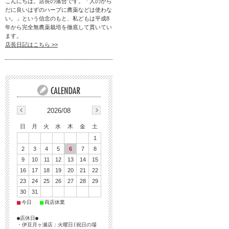
こんにちは。店長の落合です。「人のから
だに良いはずのハーブに農薬などは使わな
い。」という信念のもと、私どもは平成8
年から完全無農薬栽培を徹底して貫いてい
ます。
店長日記はこちら >>
2026/08
日
月
火
水
木
金
土
1
2
3
4
5
6
7
8
9
10
11
12
13
14
15
16
17
18
19
20
21
22
23
24
25
26
27
28
29
30
31
■
■
今日
両店休業
●店休日●
・伊豆月ヶ瀬店：火曜日(祝日の場