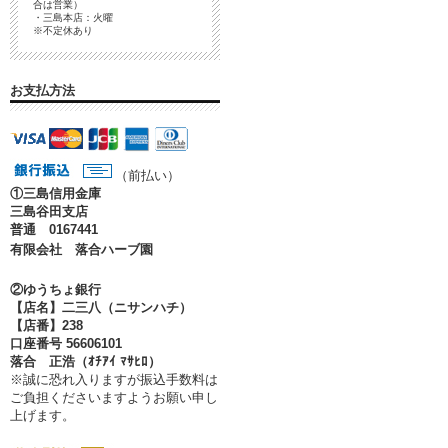
合は営業）
・三島本店：火曜
※不定休あり
お支払方法
（前払い）
①
三島信用金庫
三島谷田支店
普通 0167441
有限会社 落合ハーブ園
②ゆうちょ銀行
【店名】二三八（ニサンハチ）
【店番】238
口座番号 56606101
落合 正浩（ｵﾁｱｲ ﾏｻﾋﾛ）
※誠に恐れ入りますが振込手数料は
ご負担くださいますようお願い申し
上げます。