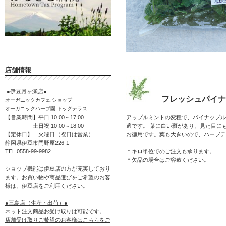
店舗情報
●伊豆月ヶ瀬店●
フレッシュパイナッ
オーガニックカフェ,ショップ
オーガニックハーブ園,ドッグテラス
アップルミントの変種で、パイナップル
【営業時間】平日 10:00～17:00
適です。 葉に白い斑があり、見た目に
土日祝 10:00～18:00
お徳用です。葉も大きいので、ハーブテ
【定休日】 火曜日（祝日は営業）
静岡県伊豆市門野原226-1
＊キロ単位でのご注文も承ります。
TEL 0558-99-9982
＊欠品の場合はご容赦ください。
ショップ機能は伊豆店の方が充実しており
ます。お買い物や商品選びをご希望のお客
様は、伊豆店をご利用ください。
●三島店（生産・出荷）●
ネット注文商品お受け取りは可能です。
店舗受け取りご希望のお客様はこちらをご