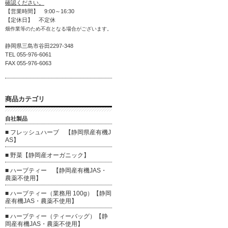
確認ください。
【営業時間】 9:00～16:30
【定休日】 不定休
畑作業等のため不在となる場合がございます。
静岡県三島市谷田2297-348
TEL 055-976-6061
FAX 055-976-6063
商品カテゴリ
自社製品
■ フレッシュハーブ 【静岡県産有機J
AS】
■ 野菜【静岡産オーガニック】
■ ハーブティー 【静岡産有機JAS・
農薬不使用】
■ ハーブティー（業務用 100g）【静岡
産有機JAS・農薬不使用】
■ ハーブティー（ティーバッグ）【静
岡産有機JAS・農薬不使用】