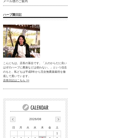
メール便のご案内
ハーブ園日記
こんにちは。店長の落合です。「人のからだに良い
はずのハーブに農薬などは使わない。」という信念
のもと、私どもは平成8年から完全無農薬栽培を徹
底して貫いています。
店長日記はこちら >>
2026/08
日
月
火
水
木
金
土
1