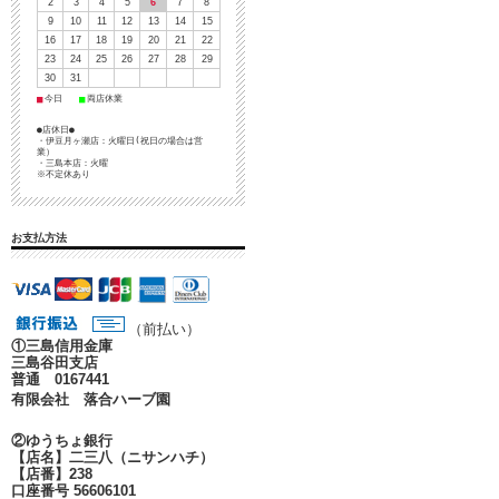
2
3
4
5
6
7
8
9
10
11
12
13
14
15
16
17
18
19
20
21
22
23
24
25
26
27
28
29
30
31
■
■
今日
両店休業
●店休日●
・伊豆月ヶ瀬店：火曜日(祝日の場合は営
業）
・三島本店：火曜
※不定休あり
お支払方法
（前払い）
①
三島信用金庫
三島谷田支店
普通 0167441
有限会社 落合ハーブ園
②ゆうちょ銀行
【店名】二三八（ニサンハチ）
【店番】238
口座番号 56606101