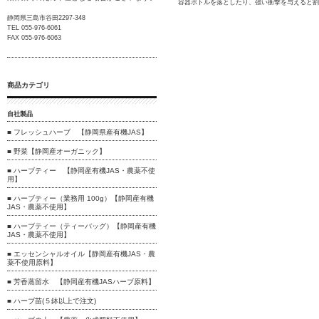
容器ボトルを落としたり、強い衝撃を与えると割
静岡県三島市谷田2297-348
TEL 055-976-6061
FAX 055-976-6063
商品カテゴリ
自社製品
■ フレッシュハーブ 【静岡県産有機JAS】
■ 野菜【静岡産オーガニック】
■ ハーブティー 【静岡産有機JAS・農薬不使
用】
■ ハーブティー（業務用 100g）【静岡産有機
JAS・農薬不使用】
■ ハーブティー（ティーバッグ）【静岡産有機
JAS・農薬不使用】
■ エッセンシャルオイル【静岡産有機JAS・農
薬不使用原料】
■ 芳香蒸留水 【静岡産有機JASハーブ原料】
■ ハーブ苗(５鉢以上で注文)