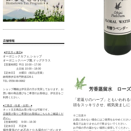
店舗情報
●伊豆月ヶ瀬店●
オーガニックカフェ,ショップ
オーガニックハーブ園,ドッグテラス
【営業時間】平日 10:00～17:00
土日祝 10:00～18:00
【定休日】 火曜日（祝日は営業）
静岡県伊豆市門野原226-1
TEL 0558-99-9982
芳香蒸留水 ローズ
ショップ機能は伊豆店の方が充実しております。お
買い物や商品選びをご希望のお客様は、伊豆店をご
利用ください。
「若返りのハーブ」ともいわれる
頭をスッキリさせ、眠気覚ましに
●三島店（生産・出荷）●
ネット注文商品お受け取りは可能です。
店舗受け取りご希望のお客様はこちらをご確認くだ
※ご注意※
さい。
お肌に合わない場合にはご使用をおやめください
【営業時間】 9:00～16:30
食品ではありませんので飲まないでください。
【定休日】 不定休
お子様の手の届かない場所に保管してください。
畑作業等のため不在となる場合がございます。