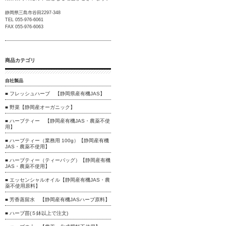
静岡県三島市谷田2297-348
TEL 055-976-6061
FAX 055-976-6063
商品カテゴリ
自社製品
■ フレッシュハーブ 【静岡県産有機JAS】
■ 野菜【静岡産オーガニック】
■ ハーブティー 【静岡産有機JAS・農薬不使
用】
■ ハーブティー（業務用 100g）【静岡産有機
JAS・農薬不使用】
■ ハーブティー（ティーバッグ）【静岡産有機
JAS・農薬不使用】
■ エッセンシャルオイル【静岡産有機JAS・農
薬不使用原料】
■ 芳香蒸留水 【静岡産有機JASハーブ原料】
■ ハーブ苗(５鉢以上で注文)