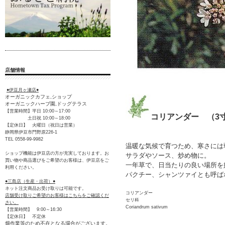
店舗情報
●伊豆月ヶ瀬店●
オーガニックカフェ,ショップ
オーガニックハーブ園,ドッグテラス
【営業時間】平日 10:00～17:00
コリアンダー （3
土日祝 10:00～18:00
【定休日】 火曜日（祝日は営業）
静岡県伊豆市門野原226-1
TEL 0558-99-9982
温暖な気候で育つため、寒さには
ショップ機能は伊豆店の方が充実しております。お
サラダやソース、炒め物に。
買い物や商品選びをご希望のお客様は、伊豆店をご
一年草で、日当たりの良い場所を
利用ください。
パクチー、シャンツァイとも呼ば
●三島店（生産・出荷）●
ネット注文商品お受け取りは可能です。
コリアンダー
店舗受け取りご希望のお客様はこちらをご確認くだ
セリ科
さい。
Coriandrum sativum
【営業時間】 9:00～16:30
【定休日】 不定休
畑作業等のため不在となる場合がございます。