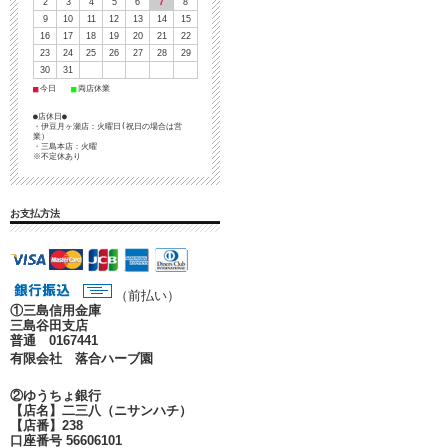
2
3
4
5
6
7
8
9
10
11
12
13
14
15
16
17
18
19
20
21
22
23
24
25
26
27
28
29
30
31
■
■
今日
両店休業
●店休日●
・伊豆月ヶ瀬店：火曜日(祝日の場合は営
業）
・三島本店：火曜
※不定休あり
お支払方法
（前払い）
①
三島信用金庫
三島谷田支店
普通 0167441
有限会社 落合ハーブ園
②ゆうちょ銀行
【店名】二三八（ニサンハチ）
【店番】238
口座番号 56606101