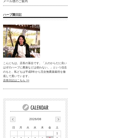
メール便のご案内
ハーブ園日記
こんにちは。店長の落合です。「人のからだに良い
はずのハーブに農薬などは使わない。」という信念
のもと、私どもは平成8年から完全無農薬栽培を徹
底して貫いています。
店長日記はこちら >>
2026/08
日
月
火
水
木
金
土
1