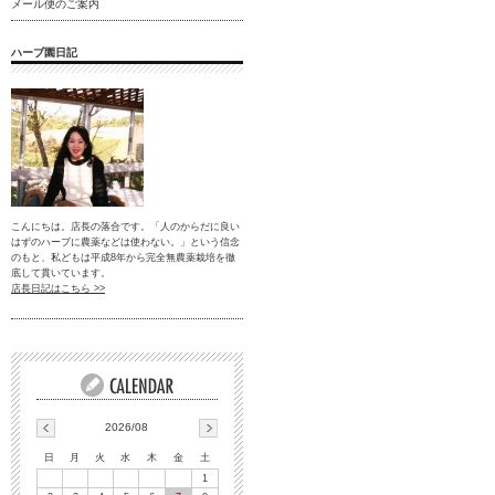
メール便のご案内
ハーブ園日記
こんにちは。店長の落合です。「人のからだに良い
はずのハーブに農薬などは使わない。」という信念
のもと、私どもは平成8年から完全無農薬栽培を徹
底して貫いています。
店長日記はこちら >>
2026/08
日
月
火
水
木
金
土
1