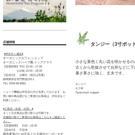
店舗情報
タンジー（3寸ポッ
●伊豆月ヶ瀬店●
オーガニックカフェ,ショップ
小さな黄色く丸い花を咲かせるの
オーガニックハーブ園,ドッグテラス
古くから乾燥させて台所などに下
【営業時間】平日 10:00～17:00
土日祝 10:00～18:00
暑さ寒さに強く、丈夫です。
【定休日】 火曜日（祝日は営業）
静岡県伊豆市門野原226-1
TEL 0558-99-9982
タンジー
キク科
ショップ機能は伊豆店の方が充実しております。お
Tanacetum vulgare
買い物や商品選びをご希望のお客様は、伊豆店をご
利用ください。
●三島店（生産・出荷）●
ネット注文商品お受け取りは可能です。
店舗受け取りご希望のお客様はこちらをご確認くだ
さい。
【営業時間】 9:00～16:30
【定休日】 不定休
畑作業等のため不在となる場合がございます。