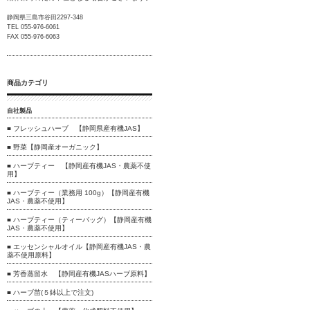
静岡県三島市谷田2297-348
TEL 055-976-6061
FAX 055-976-6063
商品カテゴリ
自社製品
■ フレッシュハーブ 【静岡県産有機JAS】
■ 野菜【静岡産オーガニック】
■ ハーブティー 【静岡産有機JAS・農薬不使
用】
■ ハーブティー（業務用 100g）【静岡産有機
JAS・農薬不使用】
■ ハーブティー（ティーバッグ）【静岡産有機
JAS・農薬不使用】
■ エッセンシャルオイル【静岡産有機JAS・農
薬不使用原料】
■ 芳香蒸留水 【静岡産有機JASハーブ原料】
■ ハーブ苗(５鉢以上で注文)