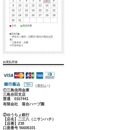
2
3
4
5
6
7
8
9
10
11
12
13
14
15
16
17
18
19
20
21
22
23
24
25
26
27
28
29
30
31
■
■
今日
両店休業
●店休日●
・伊豆月ヶ瀬店：火曜日(祝日の場合は営
業）
・三島本店：火曜
※不定休あり
お支払方法
（前払い）
①
三島信用金庫
三島谷田支店
普通 0167441
有限会社 落合ハーブ園
②ゆうちょ銀行
【店名】二三八（ニサンハチ）
【店番】238
口座番号 56606101