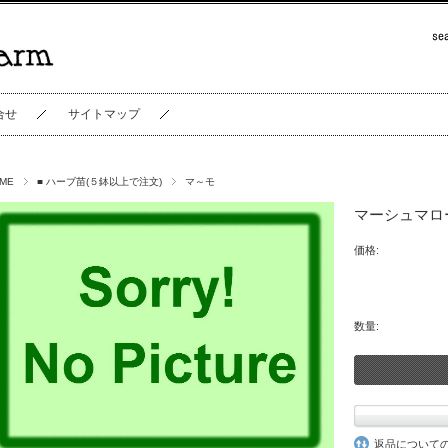
合せ
サイトマップ
ME
■ ハーブ苗(５鉢以上で注文)
マ～モ
マーシュマロ
価格:
数量:
返品について