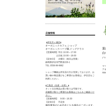
店舗情報
●伊豆月ヶ瀬店●
オーガニックカフェ,ショップ
葉
オーガニックハーブ園,ドッグテラス
白
【営業時間】平日 10:00～17:00
土日祝 10:00～18:00
ハ
【定休日】 火曜日（祝日は営業）
静岡県伊豆市門野原226-1
TEL 0558-99-9982
マ
ア
ショップ機能は伊豆店の方が充実しております。お
Alth
買い物や商品選びをご希望のお客様は、伊豆店をご
利用ください。
●三島店（生産・出荷）●
ネット注文商品お受け取りは可能です。
店舗受け取りご希望のお客様はこちらをご確認くだ
さい。
【営業時間】 9:00～16:30
【定休日】 不定休
畑作業等のため不在となる場合がございます。