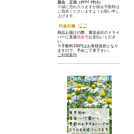
落合 正浩（ｵﾁｱｲ ﾏｻﾋﾛ）
※誠に恐れ入りますが振込手数料は
ご負担くださいますようお願い申し
上げます。
商品お届けの際、運送会社のドライ
バーに直接
現金
でお支払いくださ
い。
※手数料330円はお客様負担となり
ますので、予めご了承下さい。
ご利用案内