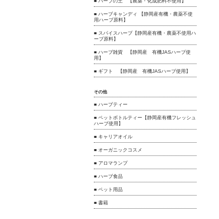
■ ハーブの土 【農薬・化成肥料不使用】
■ ハーブキャンディ 【静岡産有機・農薬不使
用ハーブ原料】
■ スパイスハーブ【静岡産有機・農薬不使用ハ
ーブ原料】
■ ハーブ雑貨 【静岡産 有機JASハーブ使
用】
■ ギフト 【静岡産 有機JASハーブ使用】
その他
■ ハーブティー
■ ペットボトルティー【静岡産有機フレッシュ
ハーブ使用】
■ キャリアオイル
■ オーガニックコスメ
■ アロマランプ
■ ハーブ食品
■ ペット用品
■ 書籍