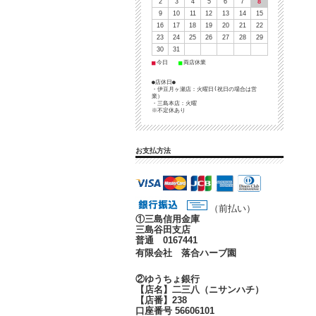
2
3
4
5
6
7
8
9
10
11
12
13
14
15
16
17
18
19
20
21
22
23
24
25
26
27
28
29
30
31
■
■
今日
両店休業
●店休日●
・伊豆月ヶ瀬店：火曜日(祝日の場合は営
業）
・三島本店：火曜
※不定休あり
お支払方法
（前払い）
①
三島信用金庫
三島谷田支店
普通 0167441
有限会社 落合ハーブ園
②ゆうちょ銀行
【店名】二三八（ニサンハチ）
【店番】238
口座番号 56606101