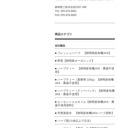
静岡県三島市谷田2297-348
TEL 055-976-6061
FAX 055-976-6063
商品カテゴリ
自社製品
■ フレッシュハーブ 【静岡県産有機JAS】
■ 野菜【静岡産オーガニック】
■ ハーブティー 【静岡産有機JAS・農薬不使
用】
■ ハーブティー（業務用 100g）【静岡産有機
JAS・農薬不使用】
■ ハーブティー（ティーバッグ）【静岡産有機
JAS・農薬不使用】
■ エッセンシャルオイル【静岡産有機JAS・農
薬不使用原料】
■ 芳香蒸留水 【静岡産有機JASハーブ原料】
■ ハーブ苗(５鉢以上で注文)