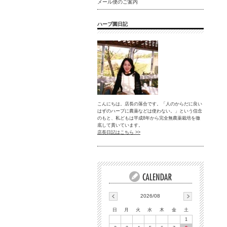
メール便のご案内
ハーブ園日記
こんにちは。店長の落合です。「人のからだに良い
はずのハーブに農薬などは使わない。」という信念
のもと、私どもは平成8年から完全無農薬栽培を徹
底して貫いています。
店長日記はこちら >>
2026/08
日
月
火
水
木
金
土
1