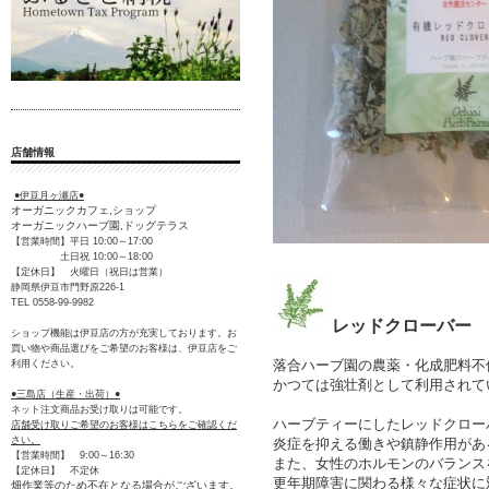
店舗情報
●伊豆月ヶ瀬店●
オーガニックカフェ,ショップ
オーガニックハーブ園,ドッグテラス
【営業時間】平日 10:00～17:00
土日祝 10:00～18:00
【定休日】 火曜日（祝日は営業）
静岡県伊豆市門野原226-1
TEL 0558-99-9982
レッドクローバー
ショップ機能は伊豆店の方が充実しております。お
買い物や商品選びをご希望のお客様は、伊豆店をご
落合ハーブ園の農薬・化成肥料不
利用ください。
かつては強壮剤として利用されて
●三島店（生産・出荷）●
ネット注文商品お受け取りは可能です。
ハーブティーにしたレッドクロー
店舗受け取りご希望のお客様はこちらをご確認くだ
さい。
炎症を抑える働きや鎮静作用があ
【営業時間】 9:00～16:30
また、女性のホルモンのバランス
【定休日】 不定休
更年期障害に関わる様々な症状に
畑作業等のため不在となる場合がございます。