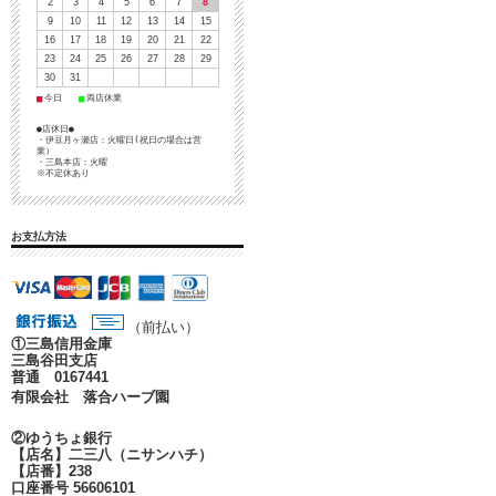
2
3
4
5
6
7
8
9
10
11
12
13
14
15
16
17
18
19
20
21
22
23
24
25
26
27
28
29
30
31
■
■
今日
両店休業
●店休日●
・伊豆月ヶ瀬店：火曜日(祝日の場合は営
業）
・三島本店：火曜
※不定休あり
お支払方法
（前払い）
①
三島信用金庫
三島谷田支店
普通 0167441
有限会社 落合ハーブ園
②ゆうちょ銀行
【店名】二三八（ニサンハチ）
【店番】238
口座番号 56606101