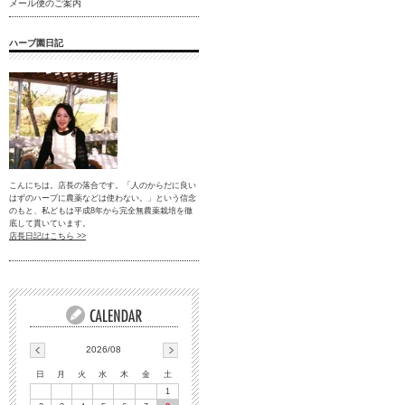
メール便のご案内
ハーブ園日記
こんにちは。店長の落合です。「人のからだに良い
はずのハーブに農薬などは使わない。」という信念
のもと、私どもは平成8年から完全無農薬栽培を徹
底して貫いています。
店長日記はこちら >>
2026/08
日
月
火
水
木
金
土
1