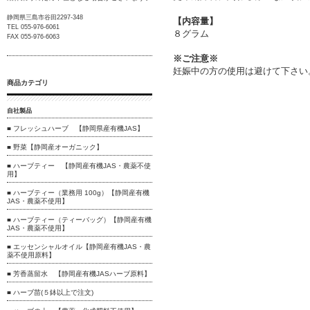
静岡県三島市谷田2297-348
【内容量】
TEL 055-976-6061
８グラム
FAX 055-976-6063
※ご注意※
妊娠中の方の使用は避けて下さい
商品カテゴリ
自社製品
■ フレッシュハーブ 【静岡県産有機JAS】
■ 野菜【静岡産オーガニック】
■ ハーブティー 【静岡産有機JAS・農薬不使
用】
■ ハーブティー（業務用 100g）【静岡産有機
JAS・農薬不使用】
■ ハーブティー（ティーバッグ）【静岡産有機
JAS・農薬不使用】
■ エッセンシャルオイル【静岡産有機JAS・農
薬不使用原料】
■ 芳香蒸留水 【静岡産有機JASハーブ原料】
■ ハーブ苗(５鉢以上で注文)