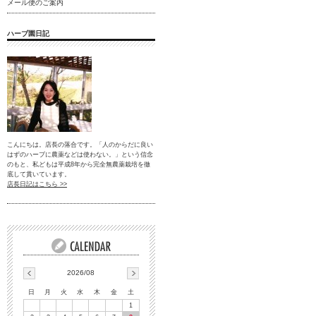
メール便のご案内
ハーブ園日記
こんにちは。店長の落合です。「人のからだに良い
はずのハーブに農薬などは使わない。」という信念
のもと、私どもは平成8年から完全無農薬栽培を徹
底して貫いています。
店長日記はこちら >>
2026/08
日
月
火
水
木
金
土
1