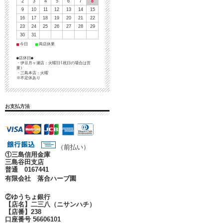
2
3
4
5
6
7
8
9
10
11
12
13
14
15
16
17
18
19
20
21
22
23
24
25
26
27
28
29
30
31
■
■
今日
両店休業
●店休日●
・伊豆月ヶ瀬店：火曜日(祝日の場合は営
業）
・三島本店：火曜
※不定休あり
お支払方法
（前払い）
①
三島信用金庫
三島谷田支店
普通 0167441
有限会社 落合ハーブ園
②ゆうちょ銀行
【店名】二三八（ニサンハチ）
【店番】238
口座番号 56606101