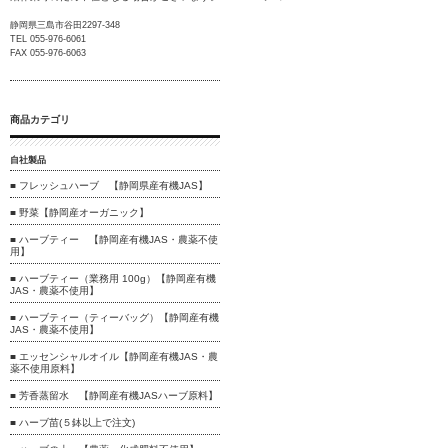
静岡県三島市谷田2297-348
TEL 055-976-6061
FAX 055-976-6063
商品カテゴリ
自社製品
■ フレッシュハーブ 【静岡県産有機JAS】
■ 野菜【静岡産オーガニック】
■ ハーブティー 【静岡産有機JAS・農薬不使
用】
■ ハーブティー（業務用 100g）【静岡産有機
JAS・農薬不使用】
■ ハーブティー（ティーバッグ）【静岡産有機
JAS・農薬不使用】
■ エッセンシャルオイル【静岡産有機JAS・農
薬不使用原料】
■ 芳香蒸留水 【静岡産有機JASハーブ原料】
■ ハーブ苗(５鉢以上で注文)