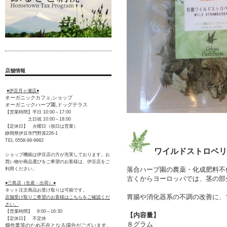
店舗情報
●伊豆月ヶ瀬店●
オーガニックカフェ,ショップ
オーガニックハーブ園,ドッグテラス
【営業時間】平日 10:00～17:00
土日祝 10:00～18:00
【定休日】 火曜日（祝日は営業）
静岡県伊豆市門野原226-1
TEL 0558-99-9982
ワイルドストロベリ
ショップ機能は伊豆店の方が充実しております。お
買い物や商品選びをご希望のお客様は、伊豆店をご
落合ハーブ園の農薬・化成肥料不
利用ください。
古くからヨーロッパでは、茎の部
●三島店（生産・出荷）●
ネット注文商品お受け取りは可能です。
胃腸や消化器系の不調の改善に、
店舗受け取りご希望のお客様はこちらをご確認くだ
さい。
【営業時間】 9:00～16:30
【内容量】
【定休日】 不定休
８グラム
畑作業等のため不在となる場合がございます。