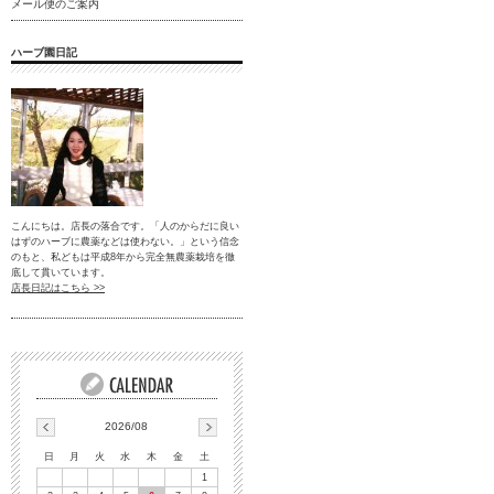
メール便のご案内
ハーブ園日記
こんにちは。店長の落合です。「人のからだに良い
はずのハーブに農薬などは使わない。」という信念
のもと、私どもは平成8年から完全無農薬栽培を徹
底して貫いています。
店長日記はこちら >>
2026/08
日
月
火
水
木
金
土
1