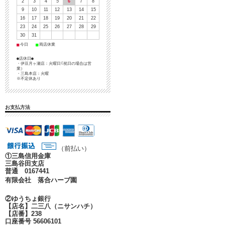
2
3
4
5
6
7
8
9
10
11
12
13
14
15
16
17
18
19
20
21
22
23
24
25
26
27
28
29
30
31
■
■
今日
両店休業
●店休日●
・伊豆月ヶ瀬店：火曜日(祝日の場合は営
業）
・三島本店：火曜
※不定休あり
お支払方法
（前払い）
①
三島信用金庫
三島谷田支店
普通 0167441
有限会社 落合ハーブ園
②ゆうちょ銀行
【店名】二三八（ニサンハチ）
【店番】238
口座番号 56606101