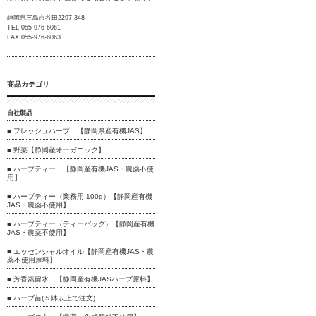
静岡県三島市谷田2297-348
TEL 055-976-6061
FAX 055-976-6063
商品カテゴリ
自社製品
■ フレッシュハーブ 【静岡県産有機JAS】
■ 野菜【静岡産オーガニック】
■ ハーブティー 【静岡産有機JAS・農薬不使
用】
■ ハーブティー（業務用 100g）【静岡産有機
JAS・農薬不使用】
■ ハーブティー（ティーバッグ）【静岡産有機
JAS・農薬不使用】
■ エッセンシャルオイル【静岡産有機JAS・農
薬不使用原料】
■ 芳香蒸留水 【静岡産有機JASハーブ原料】
■ ハーブ苗(５鉢以上で注文)