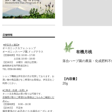
店舗情報
●伊豆月ヶ瀬店●
オーガニックカフェ,ショップ
有機月桃
オーガニックハーブ園,ドッグテラス
【営業時間】平日 10:00～17:00
土日祝 10:00～18:00
落合ハーブ園の農薬・化成肥料不
【定休日】 火曜日（祝日は営業）
静岡県伊豆市門野原226-1
TEL 0558-99-9982
ショップ機能は伊豆店の方が充実しております。お
【内容量】
買い物や商品選びをご希望のお客様は、伊豆店をご
20g
利用ください。
●三島店（生産・出荷）●
ネット注文商品お受け取りは可能です。
店舗受け取りご希望のお客様はこちらをご確認くだ
さい。
【営業時間】 9:00～16:30
【定休日】 不定休
畑作業等のため不在となる場合がございます。