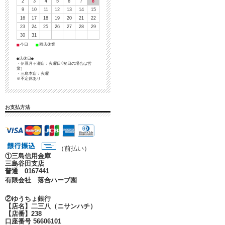
2
3
4
5
6
7
8
9
10
11
12
13
14
15
16
17
18
19
20
21
22
23
24
25
26
27
28
29
30
31
■
■
今日
両店休業
●店休日●
・伊豆月ヶ瀬店：火曜日(祝日の場合は営
業）
・三島本店：火曜
※不定休あり
お支払方法
（前払い）
①
三島信用金庫
三島谷田支店
普通 0167441
有限会社 落合ハーブ園
②ゆうちょ銀行
【店名】二三八（ニサンハチ）
【店番】238
口座番号 56606101