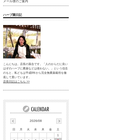
メール便のご案内
ハーブ園日記
こんにちは。店長の落合です。「人のからだに良い
はずのハーブに農薬などは使わない。」という信念
のもと、私どもは平成8年から完全無農薬栽培を徹
底して貫いています。
店長日記はこちら >>
2026/08
日
月
火
水
木
金
土
1