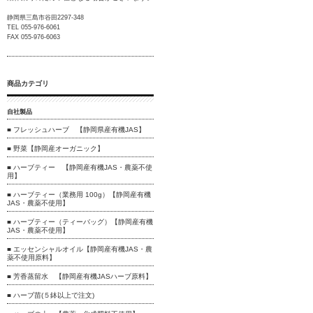
静岡県三島市谷田2297-348
TEL 055-976-6061
FAX 055-976-6063
商品カテゴリ
自社製品
■ フレッシュハーブ 【静岡県産有機JAS】
■ 野菜【静岡産オーガニック】
■ ハーブティー 【静岡産有機JAS・農薬不使
用】
■ ハーブティー（業務用 100g）【静岡産有機
JAS・農薬不使用】
■ ハーブティー（ティーバッグ）【静岡産有機
JAS・農薬不使用】
■ エッセンシャルオイル【静岡産有機JAS・農
薬不使用原料】
■ 芳香蒸留水 【静岡産有機JASハーブ原料】
■ ハーブ苗(５鉢以上で注文)