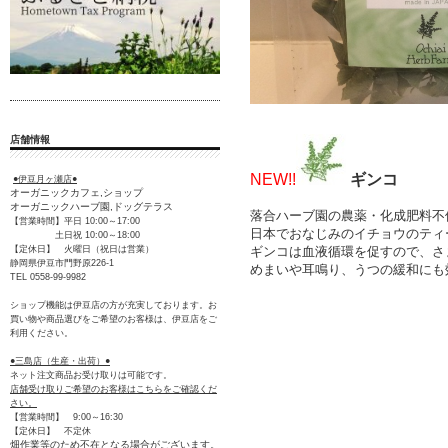
店舗情報
NEW!!
ギンコ
●伊豆月ヶ瀬店●
オーガニックカフェ,ショップ
オーガニックハーブ園,ドッグテラス
落合ハーブ園の農薬・化成肥料不
【営業時間】平日 10:00～17:00
日本でおなじみのイチョウのティ
土日祝 10:00～18:00
ギンコは血液循環を促すので、さ
【定休日】 火曜日（祝日は営業）
静岡県伊豆市門野原226-1
めまいや耳鳴り、うつの緩和にも
TEL 0558-99-9982
ショップ機能は伊豆店の方が充実しております。お
買い物や商品選びをご希望のお客様は、伊豆店をご
利用ください。
●三島店（生産・出荷）●
ネット注文商品お受け取りは可能です。
店舗受け取りご希望のお客様はこちらをご確認くだ
さい。
【営業時間】 9:00～16:30
【定休日】 不定休
畑作業等のため不在となる場合がございます。