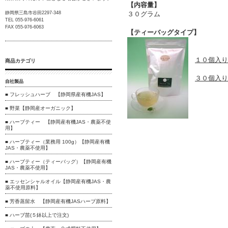
【内容量】
静岡県三島市谷田2297-348
３０グラム
TEL 055-976-6061
FAX 055-976-6063
【ティーバッグタイプ】
１０個入り（
商品カテゴリ
３０個入り（
自社製品
■ フレッシュハーブ 【静岡県産有機JAS】
■ 野菜【静岡産オーガニック】
■ ハーブティー 【静岡産有機JAS・農薬不使
用】
■ ハーブティー（業務用 100g）【静岡産有機
JAS・農薬不使用】
■ ハーブティー（ティーバッグ）【静岡産有機
JAS・農薬不使用】
■ エッセンシャルオイル【静岡産有機JAS・農
薬不使用原料】
■ 芳香蒸留水 【静岡産有機JASハーブ原料】
■ ハーブ苗(５鉢以上で注文)