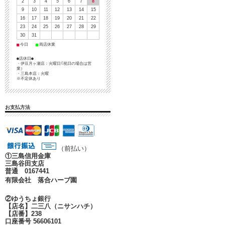
2
3
4
5
6
7
8
9
10
11
12
13
14
15
16
17
18
19
20
21
22
23
24
25
26
27
28
29
30
31
■
■
今日
両店休業
●店休日●
・伊豆月ヶ瀬店：火曜日(祝日の場合は営
業）
・三島本店：火曜
※不定休あり
お支払方法
（前払い）
①
三島信用金庫
三島谷田支店
普通 0167441
有限会社 落合ハーブ園
②ゆうちょ銀行
【店名】二三八（ニサンハチ）
【店番】238
口座番号 56606101