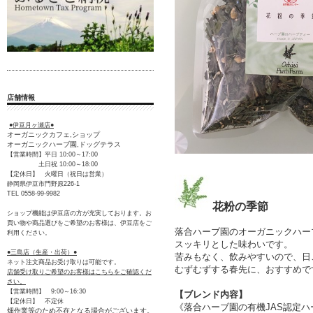
店舗情報
●伊豆月ヶ瀬店●
オーガニックカフェ,ショップ
オーガニックハーブ園,ドッグテラス
【営業時間】平日 10:00～17:00
土日祝 10:00～18:00
【定休日】 火曜日（祝日は営業）
静岡県伊豆市門野原226-1
TEL 0558-99-9982
花粉の季節
ショップ機能は伊豆店の方が充実しております。お
買い物や商品選びをご希望のお客様は、伊豆店をご
落合ハーブ園のオーガニックハー
利用ください。
スッキリとした味わいです。
●三島店（生産・出荷）●
苦みもなく、飲みやすいので、日
ネット注文商品お受け取りは可能です。
むずむずする春先に、おすすめで
店舗受け取りご希望のお客様はこちらをご確認くだ
さい。
【営業時間】 9:00～16:30
【ブレンド内容】
【定休日】 不定休
《落合ハーブ園の有機JAS認定
畑作業等のため不在となる場合がございます。