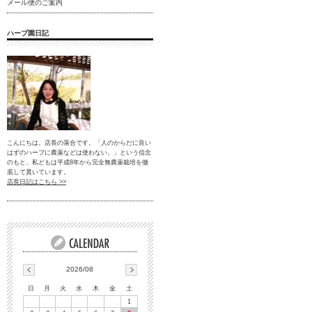
メール便のご案内
ハーブ園日記
こんにちは。店長の落合です。「人のからだに良い
はずのハーブに農薬などは使わない。」という信念
のもと、私どもは平成8年から完全無農薬栽培を徹
底して貫いています。
店長日記はこちら >>
2026/08
日
月
火
水
木
金
土
1