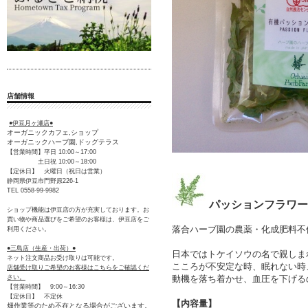
店舗情報
●伊豆月ヶ瀬店●
オーガニックカフェ,ショップ
オーガニックハーブ園,ドッグテラス
【営業時間】平日 10:00～17:00
土日祝 10:00～18:00
【定休日】 火曜日（祝日は営業）
静岡県伊豆市門野原226-1
TEL 0558-99-9982
パッションフラワー
ショップ機能は伊豆店の方が充実しております。お
買い物や商品選びをご希望のお客様は、伊豆店をご
落合ハーブ園の農薬・化成肥料不
利用ください。
●三島店（生産・出荷）●
日本ではトケイソウの名で親しま
ネット注文商品お受け取りは可能です。
こころが不安定な時、眠れない時
店舗受け取りご希望のお客様はこちらをご確認くだ
動機を落ち着かせ、血圧を下げる
さい。
【営業時間】 9:00～16:30
【定休日】 不定休
【内容量】
畑作業等のため不在となる場合がございます。