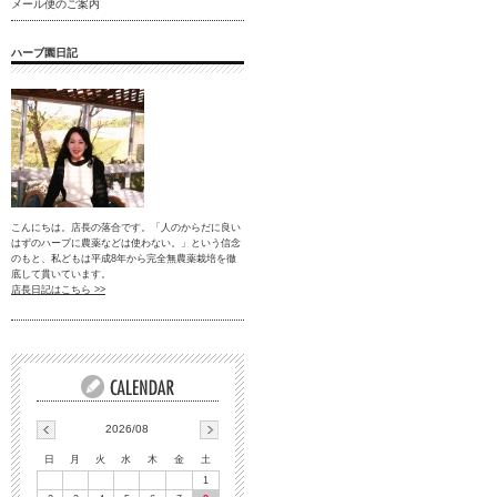
メール便のご案内
ハーブ園日記
こんにちは。店長の落合です。「人のからだに良い
はずのハーブに農薬などは使わない。」という信念
のもと、私どもは平成8年から完全無農薬栽培を徹
底して貫いています。
店長日記はこちら >>
2026/08
日
月
火
水
木
金
土
1