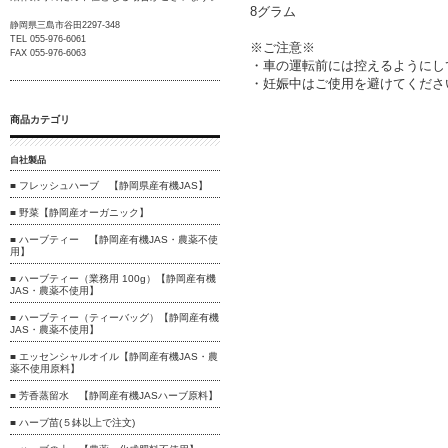
8グラム
静岡県三島市谷田2297-348
TEL 055-976-6061
※ご注意※
FAX 055-976-6063
・車の運転前には控えるようにし
・妊娠中はご使用を避けてくださ
商品カテゴリ
自社製品
■ フレッシュハーブ 【静岡県産有機JAS】
■ 野菜【静岡産オーガニック】
■ ハーブティー 【静岡産有機JAS・農薬不使
用】
■ ハーブティー（業務用 100g）【静岡産有機
JAS・農薬不使用】
■ ハーブティー（ティーバッグ）【静岡産有機
JAS・農薬不使用】
■ エッセンシャルオイル【静岡産有機JAS・農
薬不使用原料】
■ 芳香蒸留水 【静岡産有機JASハーブ原料】
■ ハーブ苗(５鉢以上で注文)