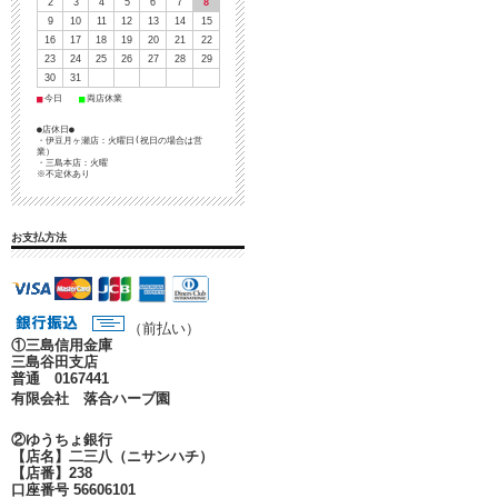
2
3
4
5
6
7
8
9
10
11
12
13
14
15
16
17
18
19
20
21
22
23
24
25
26
27
28
29
30
31
■
■
今日
両店休業
●店休日●
・伊豆月ヶ瀬店：火曜日(祝日の場合は営
業）
・三島本店：火曜
※不定休あり
お支払方法
（前払い）
①
三島信用金庫
三島谷田支店
普通 0167441
有限会社 落合ハーブ園
②ゆうちょ銀行
【店名】二三八（ニサンハチ）
【店番】238
口座番号 56606101