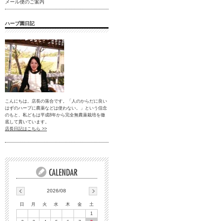
メール便のご案内
ハーブ園日記
こんにちは。店長の落合です。「人のからだに良い
はずのハーブに農薬などは使わない。」という信念
のもと、私どもは平成8年から完全無農薬栽培を徹
底して貫いています。
店長日記はこちら >>
2026/08
日
月
火
水
木
金
土
1