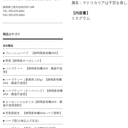
属名：マトリカリアは子宮を表し
静岡県三島市谷田2297-348
TEL 055-976-6061
【内容量】
FAX 055-976-6063
１０グラム
商品カテゴリ
自社製品
■ フレッシュハーブ 【静岡県産有機JAS】
■ 野菜【静岡産オーガニック】
■ ハーブティー 【静岡産有機JAS・農薬不使
用】
■ ハーブティー（業務用 100g）【静岡産有機
JAS・農薬不使用】
■ ハーブティー（ティーバッグ）【静岡産有機
JAS・農薬不使用】
■ エッセンシャルオイル【静岡産有機JAS・農
薬不使用原料】
■ 芳香蒸留水 【静岡産有機JASハーブ原料】
■ ハーブ苗(５鉢以上で注文)