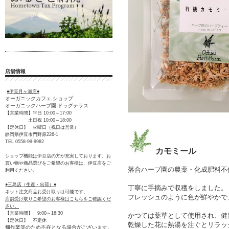
店舗情報
●伊豆月ヶ瀬店●
オーガニックカフェ,ショップ
オーガニックハーブ園,ドッグテラス
【営業時間】平日 10:00～17:00
土日祝 10:00～18:00
【定休日】 火曜日（祝日は営業）
静岡県伊豆市門野原226-1
TEL 0558-99-9982
カモミール
ショップ機能は伊豆店の方が充実しております。お
買い物や商品選びをご希望のお客様は、伊豆店をご
落合ハーブ園の農薬・化成肥料不
利用ください。
●三島店（生産・出荷）●
丁寧に手摘みで収穫をしました。
ネット注文商品お受け取りは可能です。
フレッシュのように色が鮮やかで
店舗受け取りご希望のお客様はこちらをご確認くだ
さい。
【営業時間】 9:00～16:30
かつては薬草として使用され、健
【定休日】 不定休
乾燥した花に熱湯を注ぐとリラッ
畑作業等のため不在となる場合がございます。