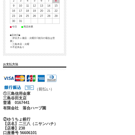
2
3
4
5
6
7
8
9
10
11
12
13
14
15
16
17
18
19
20
21
22
23
24
25
26
27
28
29
30
31
■
■
今日
両店休業
●店休日●
・伊豆月ヶ瀬店：火曜日(祝日の場合は営
業）
・三島本店：火曜
※不定休あり
お支払方法
（前払い）
①
三島信用金庫
三島谷田支店
普通 0167441
有限会社 落合ハーブ園
②ゆうちょ銀行
【店名】二三八（ニサンハチ）
【店番】238
口座番号 56606101