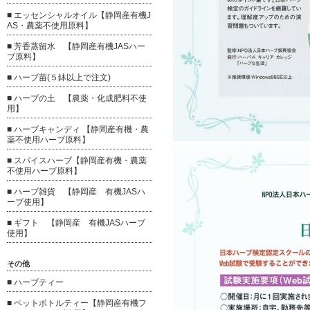
■ エッセンシャルオイル【静岡産有機J
AS・農薬不使用原料】
■ 芳香蒸留水 【静岡産有機JASハー
ブ原料】
■ ハーブ苗(５鉢以上で注文)
■ ハーブの土 【農薬・化成肥料不使
用】
■ ハーブキャンディ 【静岡産有機・農
薬不使用ハーブ原料】
■ スパイスハーブ【静岡産有機・農薬
不使用ハーブ原料】
■ ハーブ雑貨 【静岡産 有機JASハ
ーブ使用】
■ ギフト 【静岡産 有機JASハーブ
使用】
その他
■ ハーブティー
■ ペットボトルティー【静岡産有機フ