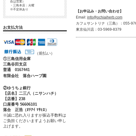
合は営業）
・三島本店：火曜
※不定休あり
【お申込み・お問い合わせ】
Email:
info@ochiaiherb.com
カフェサントリナ（三島）：055-976-
お支払方法
東京仙川店：03-5969-8379
（前払い）
①
三島信用金庫
三島谷田支店
普通 0167441
有限会社 落合ハーブ園
②ゆうちょ銀行
【店名】二三八（ニサンハチ）
【店番】238
口座番号 56606101
落合 正浩（ｵﾁｱｲ ﾏｻﾋﾛ）
※誠に恐れ入りますが振込手数料は
ご負担くださいますようお願い申し
上げます。