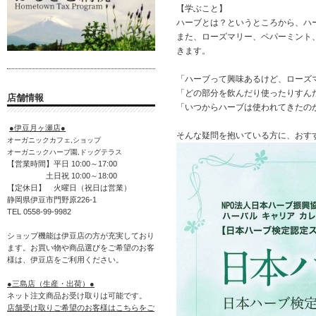
【学ぶこと】
ハーブとは？というところから、ハ
また、ローズマリー、ペパーミント
きます。
「ハーブって興味あるけど、ローズ
「どの部分を飲んだり使ったりすん
店舗情報
「いつからハーブは使われてきたの
●伊豆月ヶ瀬店●
そんな疑問を抱いている方に、おす
オーガニックカフェ,ショップ
オーガニックハーブ園,ドッグテラス
【営業時間】平日 10:00～17:00
土日祝 10:00～18:00
【定休日】 火曜日（祝日は営業）
静岡県伊豆市門野原226-1
TEL 0558-99-9982
ショップ機能は伊豆店の方が充実しており
ます。お買い物や商品選びをご希望のお客
様は、伊豆店をご利用ください。
●三島店（生産・出荷）●
ネット注文商品お受け取りは可能です。
店舗受け取りご希望のお客様はこちらをご