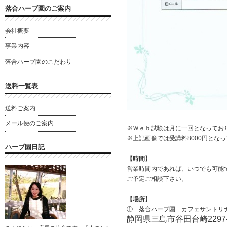
落合ハーブ園のご案内
会社概要
事業内容
落合ハーブ園のこだわり
送料一覧表
送料ご案内
メール便のご案内
※Ｗｅｂ試験は月に一回となってお
※上記画像では受講料8000円とな
ハーブ園日記
【時間】
営業時間内であれば、いつでも可能
ご予定ご相談下さい。
【場所】
① 落合ハーブ園 カフェサントリ
静岡県三島市谷田台崎2297-