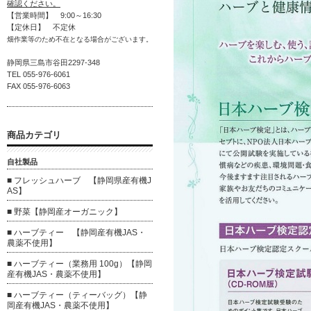
確認ください。
【営業時間】 9:00～16:30
【定休日】 不定休
畑作業等のため不在となる場合がございます。
静岡県三島市谷田2297-348
TEL 055-976-6061
FAX 055-976-6063
商品カテゴリ
自社製品
■ フレッシュハーブ 【静岡県産有機J
AS】
■ 野菜【静岡産オーガニック】
■ ハーブティー 【静岡産有機JAS・
農薬不使用】
■ ハーブティー（業務用 100g）【静岡
産有機JAS・農薬不使用】
■ ハーブティー（ティーバッグ）【静
岡産有機JAS・農薬不使用】