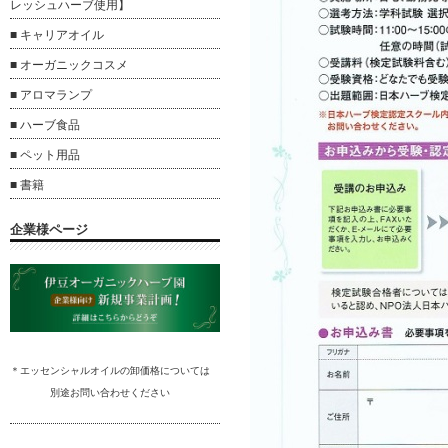
レッシュハーブ使用】
■ キャリアオイル
■ オーガニックコスメ
■ アロマランプ
■ ハーブ食品
■ ペット用品
■ 書籍
企業様ページ
＊エッセンシャルオイルの卸
価格については
別途
お問い合わ
せください