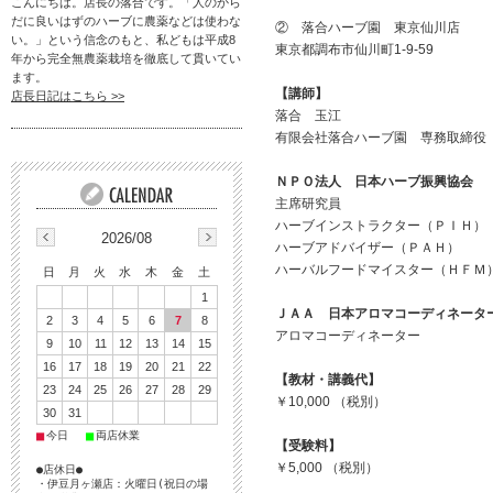
こんにちは。店長の落合です。「人のから
だに良いはずのハーブに農薬などは使わな
② 落合ハーブ園 東京仙川店
い。」という信念のもと、私どもは平成8
東京都調布市仙川町1-9-59
年から完全無農薬栽培を徹底して貫いてい
ます。
【講師】
店長日記はこちら >>
落合 玉江
有限会社落合ハーブ園 専務取締役
ＮＰＯ法人 日本ハーブ振興協会
主席研究員
ハーブインストラクター（ＰＩＨ）
2026/08
ハーブアドバイザー（ＰＡＨ）
ハーバルフードマイスター（ＨＦＭ
日
月
火
水
木
金
土
1
ＪＡＡ 日本アロマコーディネータ
2
3
4
5
6
7
8
アロマコーディネーター
9
10
11
12
13
14
15
16
17
18
19
20
21
22
【教材・講義代】
23
24
25
26
27
28
29
￥10,000 （税別）
30
31
■
■
今日
両店休業
【受験料】
￥5,000 （税別）
●店休日●
・伊豆月ヶ瀬店：火曜日(祝日の場