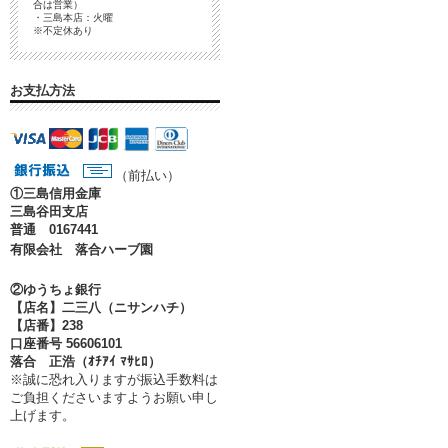
合は営業）
・三島本店：火曜
※不定休あり
お支払方法
（前払い）
①
三島信用金庫
三島谷田支店
普通 0167441
有限会社 落合ハーブ園
②ゆうちょ銀行
【店名】二三八（ニサンハチ）
【店番】238
口座番号 56606101
落合 正浩（ｵﾁｱｲ ﾏｻﾋﾛ）
※誠に恐れ入りますが振込手数料は
ご負担くださいますようお願い申し
上げます。