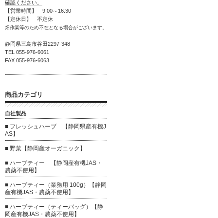
確認ください。
【営業時間】 9:00～16:30
【定休日】 不定休
畑作業等のため不在となる場合がございます。
静岡県三島市谷田2297-348
TEL 055-976-6061
FAX 055-976-6063
商品カテゴリ
自社製品
■ フレッシュハーブ 【静岡県産有機J
AS】
■ 野菜【静岡産オーガニック】
■ ハーブティー 【静岡産有機JAS・
農薬不使用】
■ ハーブティー（業務用 100g）【静岡
産有機JAS・農薬不使用】
■ ハーブティー（ティーバッグ）【静
岡産有機JAS・農薬不使用】