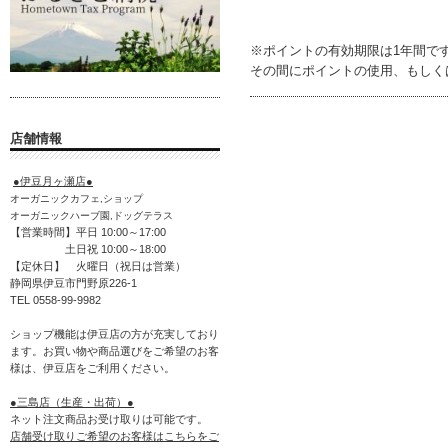
※ポイントの有効期限は1年間で
その間にポイントの使用、もしく
店舗情報
●伊豆月ヶ瀬店●
オーガニックカフェ,ショップ
オーガニックハーブ園,ドッグテラス
【営業時間】平日 10:00～17:00
土日祝 10:00～18:00
【定休日】 火曜日（祝日は営業）
静岡県伊豆市門野原226-1
TEL 0558-99-9982
ショップ機能は伊豆店の方が充実しており
ます。お買い物や商品選びをご希望のお客
様は、伊豆店をご利用ください。
●三島店（生産・出荷）●
ネット注文商品お受け取りは可能です。
店舗受け取りご希望のお客様はこちらをご