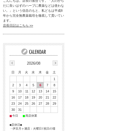
こんにちは。店長の落合です。「人のから
だに良いはずのハーブに農薬などは使わな
い。」という信念のもと、私どもは平成8
年から完全無農薬栽培を徹底して貫いてい
ます。
店長日記はこちら >>
2026/08
日
月
火
水
木
金
土
1
2
3
4
5
6
7
8
9
10
11
12
13
14
15
16
17
18
19
20
21
22
23
24
25
26
27
28
29
30
31
■
■
今日
両店休業
●店休日●
・伊豆月ヶ瀬店：火曜日(祝日の場